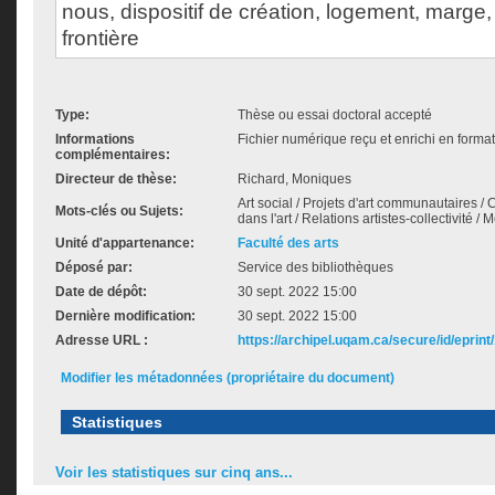
nous, dispositif de création, logement, marge, 
frontière
Type:
Thèse ou essai doctoral accepté
Informations
Fichier numérique reçu et enrichi en forma
complémentaires:
Directeur de thèse:
Richard, Moniques
Art social / Projets d'art communautaires / Cr
Mots-clés ou Sujets:
dans l'art / Relations artistes-collectivité / 
Unité d'appartenance:
Faculté des arts
Déposé par:
Service des bibliothèques
Date de dépôt:
30 sept. 2022 15:00
Dernière modification:
30 sept. 2022 15:00
Adresse URL :
https://archipel.uqam.ca/secure/id/eprint
Modifier les métadonnées (propriétaire du document)
Statistiques
Voir les statistiques sur cinq ans...