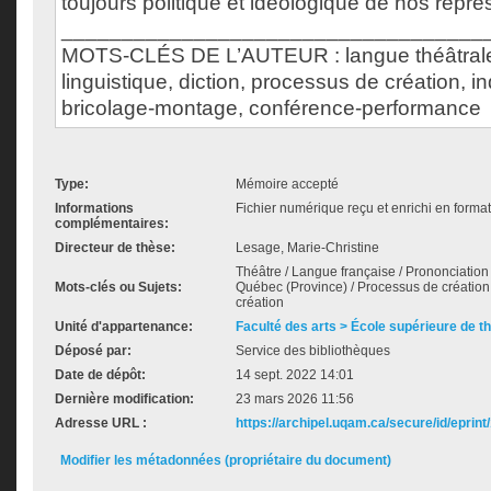
toujours politique et idéologique de nos repré
___________________________________
MOTS-CLÉS DE L’AUTEUR : langue théâtrale,
linguistique, diction, processus de création, in
bricolage-montage, conférence-performance
Type:
Mémoire accepté
Informations
Fichier numérique reçu et enrichi en forma
complémentaires:
Directeur de thèse:
Lesage, Marie-Christine
Théâtre / Langue française / Prononciation 
Mots-clés ou Sujets:
Québec (Province) / Processus de création 
création
Unité d'appartenance:
Faculté des arts > École supérieure de t
Déposé par:
Service des bibliothèques
Date de dépôt:
14 sept. 2022 14:01
Dernière modification:
23 mars 2026 11:56
Adresse URL :
https://archipel.uqam.ca/secure/id/eprint
Modifier les métadonnées (propriétaire du document)