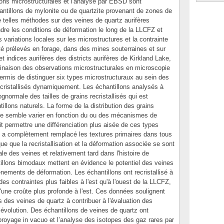
ions microstructurales et l'analyse par EBSD sont
ntillons de mylonite ou de quartzite provenant de zones de
 de telles méthodes sur des veines de quartz aurifères
dre les conditions de déformation le long de la LLCFZ et
s variations locales sur les microstructures et la contrainte
 été prélevés en forage, dans des mines souterraines et sur
 indices aurifères des districts aurifères de Kirkland Lake,
inaison des observations microstructurales en microscopie
ermis de distinguer six types microstructuraux au sein des
recristallisés dynamiquement. Les échantillons analysés à
gnormale des tailles de grains recristallisés qui est
llons naturels. La forme de la distribution des grains
ique semble varier en fonction du ou des mécanismes de
rait permettre une différenciation plus aisée de ces types
on a complètement remplacé les textures primaires dans tous
que que la recristallisation et la déformation associée se sont
tiale des veines et relativement tard dans l'histoire de
tillons bimodaux mettent en évidence le potentiel des veines
énements de déformation. Les échantillons ont recristallisé à
es contraintes plus faibles à l'est qu'à l'ouest de la LLCFZ,
 d'une croûte plus profonde à l'est. Ces données soulignent
s des veines de quartz à contribuer à l'évaluation des
 évolution. Des échantillons de veines de quartz ont
broyage in vacuo et l’analyse des isotopes des gaz rares par