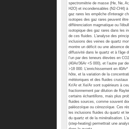
spectrométrie de masse (He, Ne, Ar,
H2O) et incondensables (N2-CH4) à p
gaz rares les empêche d'interagir c
isotopes des gaz rares peuvent être
différenciation magmatique ou l'ébul
isotopique des gaz rares dans les inc
de ces fluides. L'analyse des princ
inclusions des veines de quartz mon
montre un déficit ou une absence de
diffusivité dans le quartz et à l'âge
l’un par des teneurs élevées en CO2 
(40Ar/36Ar <5 000), et l’autre par 
>18 000. L'enrichissement en 40Ar* d
hôte, et la variation de la concentra
météoriques et des fluides crustaux
Kr/Ar et Xe/Ar sont supérieurs à ce
fractionnement par dilution de Rayle
certains échantillons, mais plus pr
fluides sources, comme souvent do
paléozoïque ou cénozoïque. Ces résu
les inclusions fluides du quartz et le
du quartz et de la minéralisation. L
(step-heating) permettrait une analys
dans le quartz.