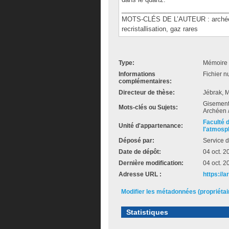
______________________________
MOTS-CLÉS DE L’AUTEUR : archéen, 
recristallisation, gaz rares
Type:
Mémoire 
Informations
Fichier n
complémentaires:
Directeur de thèse:
Jébrak, M
Gisements
Mots-clés ou Sujets:
Archéen 
Faculté 
Unité d'appartenance:
l'atmosp
Déposé par:
Service d
Date de dépôt:
04 oct. 2
Dernière modification:
04 oct. 2
Adresse URL :
https://a
Modifier les métadonnées (propriéta
Statistiques