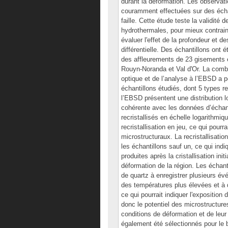
durant la déformation. Les observat
couramment effectuées sur des écha
faille. Cette étude teste la validité
hydrothermales, pour mieux contrain
évaluer l'effet de la profondeur et de
différentielle. Des échantillons ont
des affleurements de 23 gisements et
Rouyn-Noranda et Val d'Or. La comb
optique et de l’analyse à l’EBSD a p
échantillons étudiés, dont 5 types 
l’EBSD présentent une distribution lo
cohérente avec les données d’échanti
recristallisés en échelle logarithm
recristallisation en jeu, ce qui pour
microstructuraux. La recristallisati
les échantillons sauf un, ce qui indi
produites après la cristallisation ini
déformation de la région. Les échan
de quartz à enregistrer plusieurs év
des températures plus élevées et à d
ce qui pourrait indiquer l'exposition
donc le potentiel des microstructure
conditions de déformation et de leur
également été sélectionnés pour le 