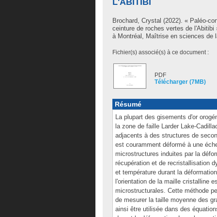
L'ABITIBI
Brochard, Crystal
(2022). « Paléo-con
ceinture de roches vertes de l'Abiti
à Montréal, Maîtrise en sciences de l
Fichier(s) associé(s) à ce document :
PDF
Télécharger (7MB)
Résumé
La plupart des gisements d'or orogé
la zone de faille Larder Lake-Cadill
adjacents à des structures de secon
est couramment déformé à une échel
microstructures induites par la défo
récupération et de recristallisation
et température durant la déformation
l'orientation de la maille cristalline
microstructurales. Cette méthode perm
de mesurer la taille moyenne des gr
ainsi être utilisée dans des équation