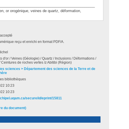
_______________________________________________
or orogénique, veines de quartz, déformation,
accepté
umérique reçu et enrichi en format PDF/A.
ichel
 d'or / Veines (Géologie) / Quartz / Inclusions / Déformations /
/ Ceintures de roches vertes /z Abitibi (Région)
des sciences > Département des sciences de la Terre et de
hère
es bibliothèques
022 10:23
022 10:23
rchipel.uqam.ca/secure/id/eprint/15811
ire du document)