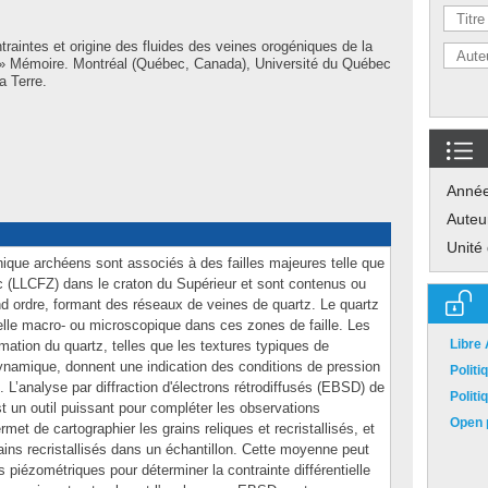
traintes et origine des fluides des veines orogéniques de la
bi » Mémoire. Montréal (Québec, Canada), Université du Québec
a Terre.
Anné
Auteu
Unité
nique archéens sont associés à des failles majeures telle que
ac (LLCFZ) dans le craton du Supérieur et sont contenus ou
d ordre, formant des réseaux de veines de quartz. Le quartz
le macro- ou microscopique dans ces zones de faille. Les
Libre
rmation du quartz, telles que les textures typiques de
 dynamique, donnent une indication des conditions de pression
Polit
. L’analyse par diffraction d'électrons rétrodiffusés (EBSD) de
Polit
 est un outil puissant pour compléter les observations
Open p
et de cartographier les grains reliques et recristallisés, et
ains recristallisés dans un échantillon. Cette moyenne peut
s piézométriques pour déterminer la contrainte différentielle