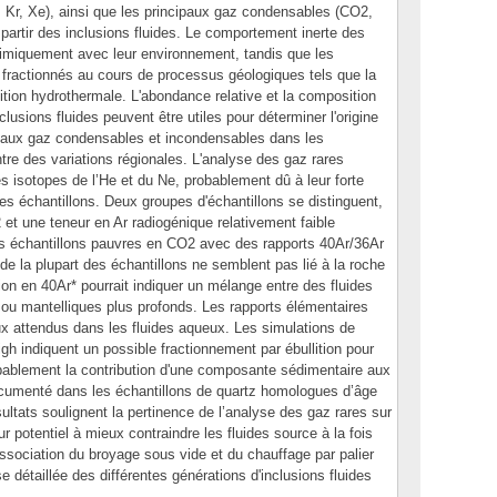
 Kr, Xe), ainsi que les principaux gaz condensables (CO2,
artir des inclusions fluides. Le comportement inerte des
himiquement avec leur environnement, tandis que les
 fractionnés au cours de processus géologiques tels que la
lition hydrothermale. L'abondance relative et la composition
lusions fluides peuvent être utiles pour déterminer l'origine
ipaux gaz condensables et incondensables dans les
tre des variations régionales. L'analyse des gaz rares
s isotopes de l’He et du Ne, probablement dû à leur forte
 des échantillons. Deux groupes d'échantillons se distinguent,
et une teneur en Ar radiogénique relativement faible
des échantillons pauvres en CO2 avec des rapports 40Ar/36Ar
e la plupart des échantillons ne semblent pas lié à la roche
tion en 40Ar* pourrait indiquer un mélange entre des fluides
 ou mantelliques plus profonds. Les rapports élémentaires
ux attendus dans les fluides aqueux. Les simulations de
igh indiquent un possible fractionnement par ébullition pour
obablement la contribution d'une composante sédimentaire aux
cumenté dans les échantillons de quartz homologues d’âge
ltats soulignent la pertinence de l’analyse des gaz rares sur
ur potentiel à mieux contraindre les fluides source à la fois
'association du broyage sous vide et du chauffage par palier
e détaillée des différentes générations d'inclusions fluides