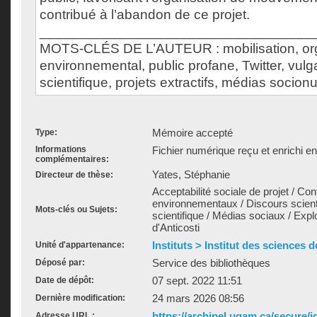
contribué à l’abandon de ce projet.
___________________________________
MOTS-CLÉS DE L’AUTEUR : mobilisation, o
environnemental, public profane, Twitter, vulg
scientifique, projets extractifs, médias socio
Mémoire accepté
Type:
Informations
Fichier numérique reçu et enrichi e
complémentaires:
Yates, Stéphanie
Directeur de thèse:
Acceptabilité sociale de projet / Co
environnementaux / Discours scienti
Mots-clés ou Sujets:
scientifique / Médias sociaux / Exploi
d'Anticosti
Instituts > Institut des sciences 
Unité d'appartenance:
Service des bibliothèques
Déposé par:
07 sept. 2022 11:51
Date de dépôt:
24 mars 2026 08:56
Dernière modification:
https://archipel.uqam.ca/secure/i
Adresse URL :