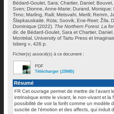
Bédard-Goulet, Sara
;
Chartier, Daniel
;
Bouvet,
Sven
;
Dionne, Anne-Marie
;
Durand, Monique
;
Timo
;
Marling, Raili
;
Metsvahi, Merili
;
Remm, J
Šlapkauskaitė, Rūta
;
Soovik, Ene-Reet
;
Žíla, 
Dominique
(2022).
The Northern Forest. La fo
dir. de
Bédard-Goulet, Sara
et
Chartier, Daniel
Montréal, University of Tartu Press et Imaginaire
Isberg », 426 p.
Fichier(s) associé(s) à ce document :
PDF
Télécharger (25MB)
Résumé
FR Cet ouvrage permet de mettre de l’avant le
intrinsèque entre le vivant, le non-vivant et la 
possibilité de voir la forêt comme un modèle 
suscite de l’émotion et des affects, qui indui