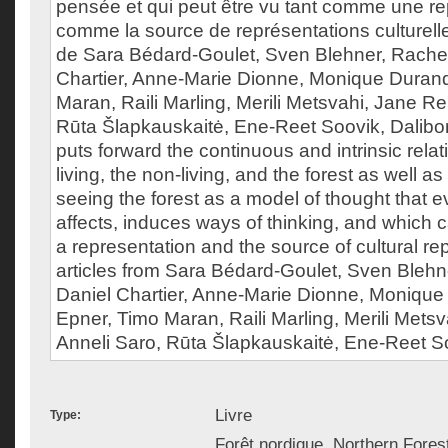
pensée et qui peut être vu tant comme une r
comme la source de représentations culturelle
de Sara Bédard-Goulet, Sven Blehner, Rachel
Chartier, Anne-Marie Dionne, Monique Durand
Maran, Raili Marling, Merili Metsvahi, Jane R
Rūta Šlapkauskaitė, Ene-Reet Soovik, Dalibor
puts forward the continuous and intrinsic rela
living, the non-living, and the forest as well as 
seeing the forest as a model of thought that
affects, induces ways of thinking, and which 
a representation and the source of cultural re
articles from Sara Bédard-Goulet, Sven Blehn
Daniel Chartier, Anne-Marie Dionne, Monique
Epner, Timo Maran, Raili Marling, Merili Met
Anneli Saro, Rūta Šlapkauskaitė, Ene-Reet Soo
Livre
Type:
Forêt nordique, Northern Forest,