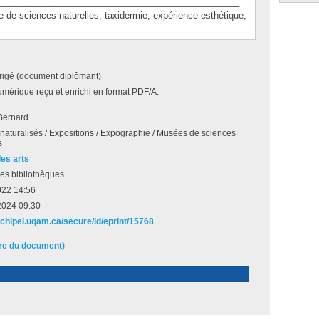
________________________________________________
sciences naturelles, taxidermie, expérience esthétique,
irigé (document diplômant)
umérique reçu et enrichi en format PDF/A.
 Bernard
aturalisés / Expositions / Expographie / Musées de sciences
s
des arts
es bibliothèques
022 14:56
 2024 09:30
archipel.uqam.ca/secure/id/eprint/15768
ire du document)