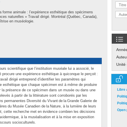
S
la forme animale : l’expérience esthétique des spécimens
ces naturelles » Travail dirigé. Montréal (Québec, Canada),
îtrise en muséologie.
Anné
Auteu
Unité
urs scientifique que l’institution muséale lui a associé, le
 procure une expérience esthétique à quiconque le perçoit :
avail dirigé entreprend d’identifier les paramètres qui
ence esthétique que chaque spécimen est à même de produire
Libre
cier la présence de ce spécimen dans un musée ou dans une
levés à partir de la littérature sont corroborés par les
Polit
s permanentes Diversité du Vivant de la Grande Galerie de
Polit
fères du Musée Canadien de la Nature, à la lumière de leurs
Open p
ent, cette recherche met en évidence combien les décisions
axidermique, à la muséalisation et à la mise en exposition
iscours socioculturels.