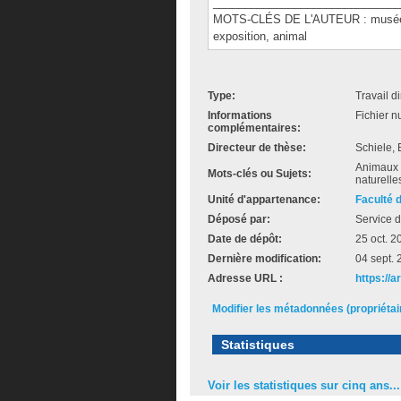
______________________________
MOTS-CLÉS DE L'AUTEUR : musée de 
exposition, animal
Type:
Travail d
Informations
Fichier n
complémentaires:
Directeur de thèse:
Schiele,
Animaux n
Mots-clés ou Sujets:
naturelle
Unité d'appartenance:
Faculté 
Déposé par:
Service d
Date de dépôt:
25 oct. 2
Dernière modification:
04 sept.
Adresse URL :
https://
Modifier les métadonnées (propriéta
Statistiques
Voir les statistiques sur cinq ans...