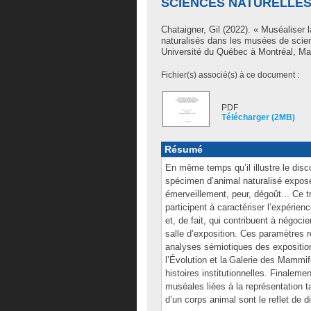
SCIENCES NATURELLE
Chataigner, Gil
(2022). « Muséaliser 
naturalisés dans les musées de scien
Université du Québec à Montréal, Ma
Fichier(s) associé(s) à ce document :
PDF
Télécharger (2MB)
Résumé
En même temps qu’il illustre le disco
spécimen d’animal naturalisé exposé
émerveillement, peur, dégoût... Ce tr
participent à caractériser l’expéri
et, de fait, qui contribuent à négo
salle d’exposition. Ces paramètres re
analyses sémiotiques des exposition
l’Évolution et la Galerie des Mammi
histoires institutionnelles. Finalem
muséales liées à la représentation t
d’un corps animal sont le reflet de d