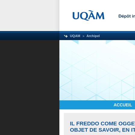
UQAM
Archipel
ACCUEIL
IL FREDDO COME OGGE
OBJET DE SAVOIR, EN I