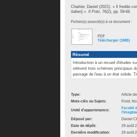
Chartier, Daniel
(2021). « Il freddo c
italien] ».
Il Polo
, 76(2), pp. 59-66.
Fichier(s) associé(s) à ce document :
PDF
Télécharger (3MB)
Résumé
Introduction à un recueil d'études sur
relèvent trois schèmes principaux dans
passage de l'eau à un état solide. Tr
Type:
Article d
Mots-clés ou Sujets:
Froid, No
Faculté 
Unité d'appartenance:
l'imagina
Déposé par:
Daniel Ch
Date de dépôt:
29 août 
Dernière modification:
29 août 