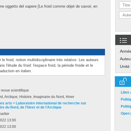
ome oggetto del sapere [Le froid comme objet de savoir, en
Anné
Auteu
 le froid, notion multidisciplinaire très relative. Les auteurs
 l'étude du froid: l'espace froid, la période froide et le
Unité
aduction en italien.
e revue scientifique
Libre
rd, Arctique, Histoire, Imaginaire du Nord, Hiver
Polit
des arts > Laboratoire international de recherche sur
Polit
ire du Nord, de l'hiver et de l'Arctique
Open p
artier
2022 13:00
2022 13:00