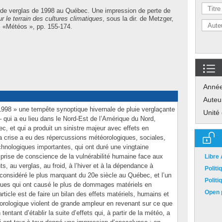
 de verglas de 1998 au Québec. Une impression de perte de
r le terrain des cultures climatiques
, sous la dir. de
Metzger,
l. «Météos », pp. 155-174.
Anné
Auteu
 1998 » une tempête synoptique hivernale de pluie verglaçante
Unité
 qui a eu lieu dans le Nord-Est de l’Amérique du Nord,
, et qui a produit un sinistre majeur avec effets en
a crise a eu des répercussions météorologiques, sociales,
nologiques importantes, qui ont duré une vingtaine
prise de conscience de la vulnérabilité humaine face aux
Libre
 au verglas, au froid, à l’hiver et à la dépendance à
Polit
onsidéré le plus marquant du 20e siècle au Québec, et l’un
Polit
ques qui ont causé le plus de dommages matériels en
Open p
rticle est de faire un bilan des effets matériels, humains et
rologique violent de grande ampleur en revenant sur ce que
n tentant d’établir la suite d’effets qui, à partir de la météo, a