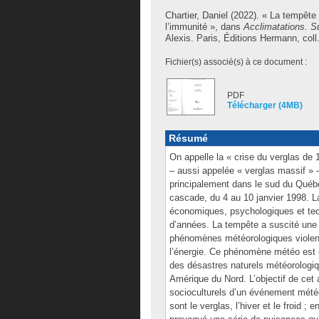
Chartier, Daniel
(2022). « La tempête
l’immunité », dans
Acclimatations. Su
Alexis
. Paris, Éditions Hermann, col
Fichier(s) associé(s) à ce document :
PDF
Télécharger (4MB)
Résumé
On appelle la « crise du verglas de
– aussi appelée « verglas massif » –
principalement dans le sud du Québec
cascade, du 4 au 10 janvier 1998. L
économiques, psychologiques et tech
d’années. La tempête a suscité une 
phénomènes météorologiques violents,
l’énergie. Ce phénomène météo est c
des désastres naturels météorologi
Amérique du Nord. L’objectif de cet a
socioculturels d’un événement météo
sont le verglas, l’hiver et le froid ; e