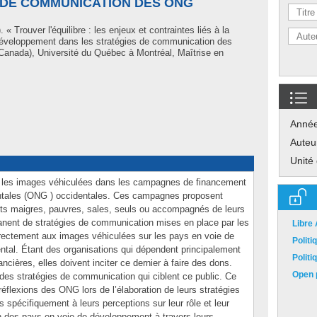
 DE COMMUNICATION DES ONG
 « Trouver l'équilibre : les enjeux et contraintes liés à la
développement dans les stratégies de communication des
anada), Université du Québec à Montréal, Maîtrise en
Anné
Auteu
Unité
les images véhiculées dans les campagnes de financement
tales (ONG ) occidentales. Ces campagnes proposent
nts maigres, pauvres, sales, seuls ou accompagnés de leurs
anent de stratégies de communication mises en place par les
Libre
ectement aux images véhiculées sur les pays en voie de
Polit
ntal. Étant des organisations qui dépendent principalement
Polit
ancières, elles doivent inciter ce dernier à faire des dons.
Open p
r des stratégies de communication qui ciblent ce public. Ce
éflexions des ONG lors de l’élaboration de leurs stratégies
s spécifiquement à leurs perceptions sur leur rôle et leur
on des pays en voie de développement à travers leurs