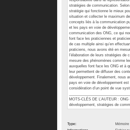
stratégies de communication. Selon 
stratégie qui fonctionne le mieux pou
situation et collecter le maximum d
concepts liés à la communication pub
et les pays en voie de développemen
communication des ONG, ce qui nou
font face les praticiennes et pratic
de cas multiple ainsi qu’en effectua
praticiens, nous avons été en mesu
l’élaboration de leurs stratégies de
mesure des phénomènes comme leur 
auxquelles font face les ONG et à qu
leur permettent de diffuser des con
développement. Finalement, nous av
pays en voie de développement est 
considération d’un point de vue sys
______________________________
MOTS-CLÉS DE L’AUTEUR : ONG occ
développement, stratégies de commu
Type:
Mémoire 