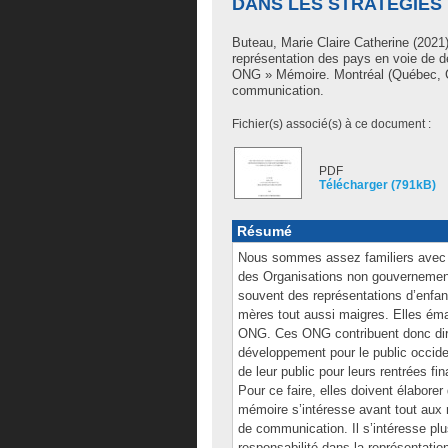
DANS LES STRATÉGIES
Buteau, Marie Claire Catherine
(2021).
représentation des pays en voie de 
ONG » Mémoire. Montréal (Québec, C
communication.
Fichier(s) associé(s) à ce document :
PDF
Télécharger (791kB)
Résumé
Nous sommes assez familiers avec 
des Organisations non gouvernemen
souvent des représentations d’enfa
mères tout aussi maigres. Elles ém
ONG. Ces ONG contribuent donc dir
développement pour le public occide
de leur public pour leurs rentrées fin
Pour ce faire, elles doivent élabore
mémoire s’intéresse avant tout aux r
de communication. Il s’intéresse plu
responsabilité dans la représentati