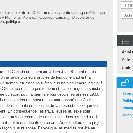
ord et projet de loi C-36 : une analyse du cadrage médiatique
ion » Mémoire. Montréal (Québec, Canada), Université du
ce politique.
Anné
Auteu
Unité
me du Canada donne raison à Terri Jean Bedford et ses
onnalité de plusieurs articles de lois qui encadrent la
uvernement en place pour établir un nouveau cadre législatif.
 C-36, élaboré par le gouvernement Harper, reçoit la sanction
Libre
ique puisque, pour la première fois depuis les années 1980,
s qui encadrent la prostitution sont apportés au Code
Polit
abordent normalement l’enjeu de la prostitution lorsque des
Polit
nt. En conséquence, les travailleuses du sexe sont
Open p
victimes ou comme des criminelles dans les médias. Je
ont profité des débats entourant l’Arrêt Bedford et le projet
de façon plus nuancée. Est-ce que les médias ont été en