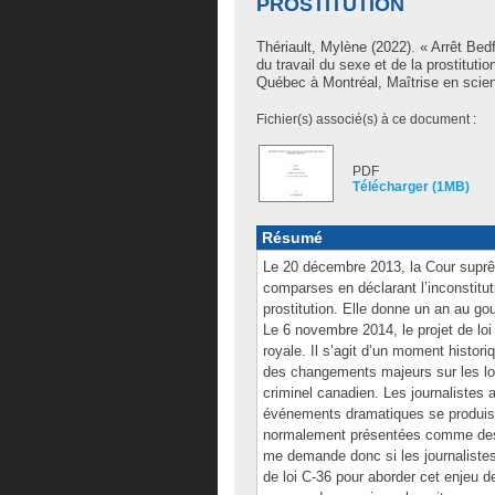
PROSTITUTION
Thériault, Mylène
(2022). « Arrêt Bedf
du travail du sexe et de la prostitut
Québec à Montréal, Maîtrise en scien
Fichier(s) associé(s) à ce document :
PDF
Télécharger (1MB)
Résumé
Le 20 décembre 2013, la Cour suprê
comparses en déclarant l’inconstituti
prostitution. Elle donne un an au go
Le 6 novembre 2014, le projet de loi
royale. Il s’agit d’un moment histor
des changements majeurs sur les loi
criminel canadien. Les journalistes 
événements dramatiques se produise
normalement présentées comme des 
me demande donc si les journalistes 
de loi C-36 pour aborder cet enjeu 