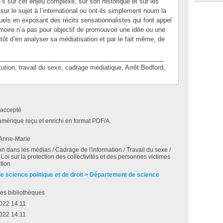
s sur cet enjeu complexe, sur son historique et sur les
sur le sujet à l’international ou ont-ils simplement nourri la
uels en exposant des récits sensationnalistes qui font appel
re n’a pas pour objectif de promouvoir une idée ou une
utôt d’en analyser sa médiatisation et par le fait même, de
_______________________________________________
on, travail du sexe, cadrage médiatique, Arrêt Bedford,
accepté
umérique reçu et enrichi en format PDF/A.
 Anne-Marie
ion dans les médias / Cadrage de l'information / Travail du sexe /
Loi sur la protection des collectivités et des personnes victimes
ation
de science politique et de droit > Département de science
es bibliothèques
 2022 14:11
 2022 14:11