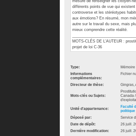
mesure de renseigner les citoyen·ne·
différents points de vue qui existent 
controverse et les stéréotypes habit
aux émotions? En résumé, mon mémoi
autre sur le travail du sexe, mais pl
mieux comprendre cette réalité.
______________________________
MOTS-CLÉS DE L’AUTEUR : prostituti
projet de loi C-36
Type:
Mémoire 
Informations
Fichier n
complémentaires:
Directeur de thèse:
Gingras,
Prostitut
Mots-clés ou Sujets:
Canada / 
d'exploit
Faculté 
Unité d'appartenance:
politique
Déposé par:
Service d
Date de dépôt:
26 juill.
Dernière modification:
26 juill.