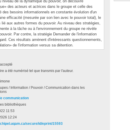
Au niveau de la dynamique du pouvoir, on découvre
ique» des acteurs et actrices dans le groupe et celle des
té des besoins informationnels en constante évolution d'un
aine efficacité (mesurée par son lien avec le pouvoir total), le
s lié aux autres formes du pouvoir. Au niveau des stratégies,
rtinente à la tâche ou à l'environnement du groupe ne révèle
ouvoir. Par contre, la stratégie Demander de l'information
gard. Ces résultats amènent d'intéressants questionnements,
lation» de l'information versus sa détention.
accepté
e a été numérisé tel que transmis par l'auteur.
Simone
oupes / Information / Pouvoir / Communication dans les
tions
de communication
es bibliothèques
022 11:53
2026 12:24
archipel.uqam.ca/secure/id/eprint/15593