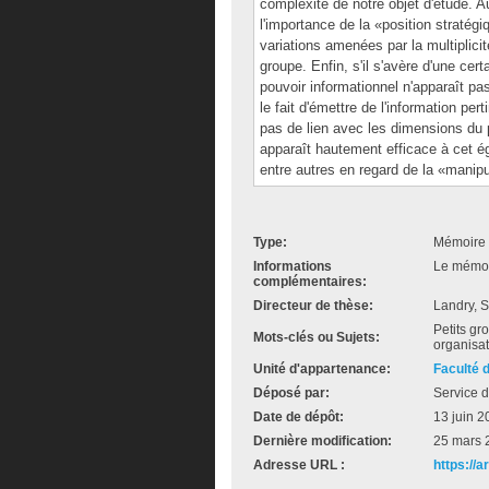
complexité de notre objet d'étude. 
l'importance de la «position stratég
variations amenées par la multiplici
groupe. Enfin, s'il s'avère d'une cert
pouvoir informationnel n'apparaît pa
le fait d'émettre de l'information pe
pas de lien avec les dimensions du p
apparaît hautement efficace à cet é
entre autres en regard de la «manipu
Type:
Mémoire 
Informations
Le mémoir
complémentaires:
Directeur de thèse:
Landry, 
Petits gr
Mots-clés ou Sujets:
organisa
Unité d'appartenance:
Faculté 
Déposé par:
Service d
Date de dépôt:
13 juin 2
Dernière modification:
25 mars 
Adresse URL :
https://