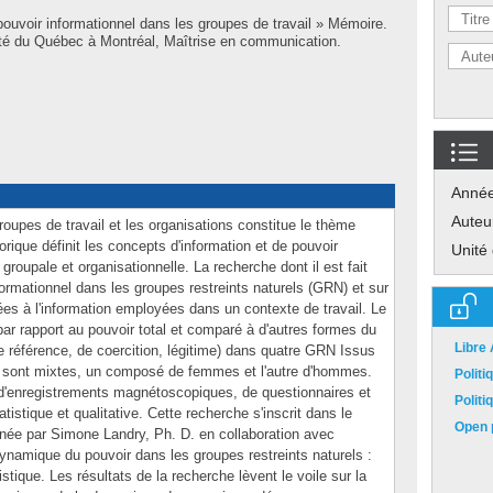
pouvoir informationnel dans les groupes de travail » Mémoire.
té du Québec à Montréal, Maîtrise en communication.
Anné
Auteu
roupes de travail et les organisations constitue le thème
rique définit les concepts d'information et de pouvoir
Unité
roupale et organisationnelle. La recherche dont il est fait
nformationnel dans les groupes restreints naturels (GRN) et sur
iées à l'information employées dans un contexte de travail. Le
par rapport au pouvoir total et comparé à d'autres formes du
Libre
e référence, de coercition, légitime) dans quatre GRN Issus
x sont mixtes, un composé de femmes et l'autre d'hommes.
Polit
s d'enregistrements magnétoscopiques, de questionnaires et
Polit
atistique et qualitative. Cette recherche s'inscrit dans le
Open p
née par Simone Landry, Ph. D. en collaboration avec
ynamique du pouvoir dans les groupes restreints naturels :
tique. Les résultats de la recherche lèvent le voile sur la