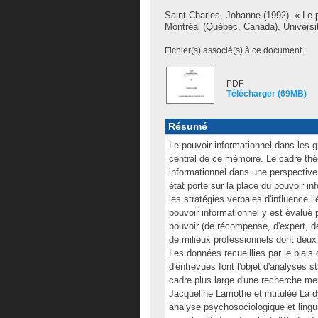
Saint-Charles, Johanne
(1992). « Le 
Montréal (Québec, Canada), Universi
Fichier(s) associé(s) à ce document :
PDF
Télécharger (69MB)
Résumé
Le pouvoir informationnel dans les g
central de ce mémoire. Le cadre théo
informationnel dans une perspective g
état porte sur la place du pouvoir i
les stratégies verbales d'influence l
pouvoir informationnel y est évalué 
pouvoir (de récompense, d'expert, d
de milieux professionnels dont deu
Les données recueillies par le biai
d'entrevues font l'objet d'analyses st
cadre plus large d'une recherche me
Jacqueline Lamothe et intitulée La d
analyse psychosociologique et linguis