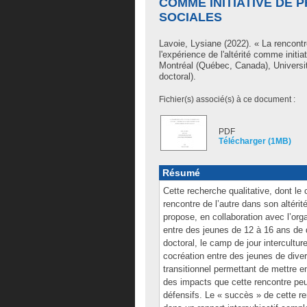
COMME INITIATIVE DE 
SOCIALES
Lavoie, Lysiane
(2022). « La rencontr
l'expérience de l'altérité comme initi
Montréal (Québec, Canada), Universi
doctoral).
Fichier(s) associé(s) à ce document :
PDF
Télécharger (1MB)
Résumé
Cette recherche qualitative, dont le
rencontre de l’autre dans son altérit
propose, en collaboration avec l’orga
entre des jeunes de 12 à 16 ans de d
doctoral, le camp de jour intercultu
cocréation entre des jeunes de dive
transitionnel permettant de mettre en
des impacts que cette rencontre peut 
défensifs. Le « succès » de cette r