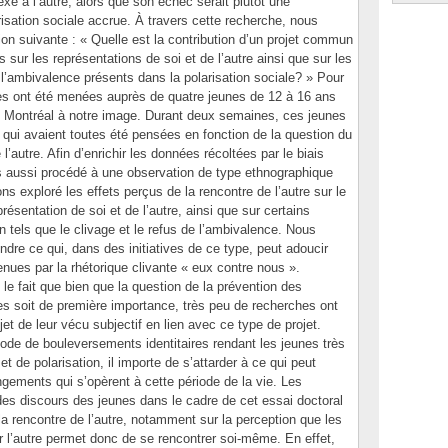
exe à l’autre, alors que son échec serait plutôt une
risation sociale accrue. À travers cette recherche, nous
on suivante : « Quelle est la contribution d’un projet commun
 sur les représentations de soi et de l’autre ainsi que sur les
l’ambivalence présents dans la polarisation sociale? » Pour
tes ont été menées auprès de quatre jeunes de 12 à 16 ans
rel Montréal à notre image. Durant deux semaines, ces jeunes
és qui avaient toutes été pensées en fonction de la question du
l’autre. Afin d’enrichir les données récoltées par le biais
s aussi procédé à une observation de type ethnographique
ns exploré les effets perçus de la rencontre de l’autre sur le
résentation de soi et de l’autre, ainsi que sur certains
n tels que le clivage et le refus de l’ambivalence. Nous
e ce qui, dans des initiatives de ce type, peut adoucir
etenues par la rhétorique clivante « eux contre nous ».
s le fait que bien que la question de la prévention des
es soit de première importance, très peu de recherches ont
et de leur vécu subjectif en lien avec ce type de projet.
iode de bouleversements identitaires rendant les jeunes très
 de polarisation, il importe de s’attarder à ce qui peut
gements qui s’opèrent à cette période de la vie. Les
es discours des jeunes dans le cadre de cet essai doctoral
 la rencontre de l’autre, notamment sur la perception que les
l’autre permet donc de se rencontrer soi-même. En effet,