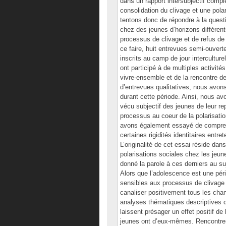
dans un rapport intersubjectif compl
consolidation du clivage et une pola
tentons donc de répondre à la questi
chez des jeunes d’horizons différents
processus de clivage et de refus de 
ce faire, huit entrevues semi-ouver
inscrits au camp de jour intercultu
ont participé à de multiples activit
vivre-ensemble et de la rencontre de 
d’entrevues qualitatives, nous avon
durant cette période. Ainsi, nous avo
vécu subjectif des jeunes de leur rep
processus au coeur de la polarisatio
avons également essayé de comprendr
certaines rigidités identitaires entr
L’originalité de cet essai réside dan
polarisations sociales chez les jeun
donné la parole à ces derniers au suj
Alors que l’adolescence est une pér
sensibles aux processus de clivage et
canaliser positivement tous les chan
analyses thématiques descriptives d
laissent présager un effet positif de
jeunes ont d’eux-mêmes. Rencontrer 