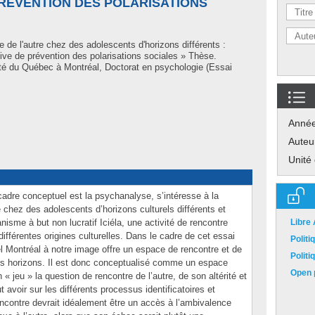
PRÉVENTION DES POLARISATIONS
e de l'autre chez des adolescents d'horizons différents :
ative de prévention des polarisations sociales » Thèse.
té du Québec à Montréal, Doctorat en psychologie (Essai
Anné
Auteu
Unité
 cadre conceptuel est la psychanalyse, s’intéresse à la
é chez des adolescents d’horizons culturels différents et
nisme à but non lucratif Iciéla, une activité de rencontre
Libre
ifférentes origines culturelles. Dans le cadre de cet essai
Polit
rel Montréal à notre image offre un espace de rencontre et de
Polit
rs horizons. Il est donc conceptualisé comme un espace
Open p
 « jeu » la question de rencontre de l’autre, de son altérité et
avoir sur les différents processus identificatoires et
encontre devrait idéalement être un accès à l’ambivalence