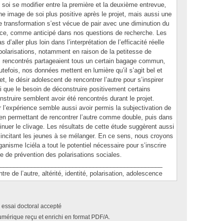
e soi se modifier entre la première et la deuxième entrevue,
e image de soi plus positive après le projet, mais aussi une
e transformation s’est vécue de pair avec une diminution du
t ce, comme anticipé dans nos questions de recherche. Les
d’aller plus loin dans l’interprétation de l’efficacité réelle
s polarisations, notamment en raison de la petitesse de
nes rencontrés partageaient tous un certain bagage commun,
outefois, nos données mettent en lumière qu’il s’agit bel et
t, le désir adolescent de rencontrer l’autre pour s’inspirer
si que le besoin de déconstruire positivement certains
struire semblent avoir été rencontrés durant le projet.
r l’expérience semble aussi avoir permis la subjectivation de
ut en permettant de rencontrer l’autre comme double, puis dans
inuer le clivage. Les résultats de cette étude suggèrent aussi
rs incitant les jeunes à se mélanger. En ce sens, nous croyons
ganisme Iciéla a tout le potentiel nécessaire pour s’inscrire
e de prévention des polarisations sociales.
_______________________________________________
e l’autre, altérité, identité, polarisation, adolescence
 essai doctoral accepté
umérique reçu et enrichi en format PDF/A.