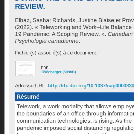
REVIEW.
Elbaz, Sasha
;
Richards, Justine Blaise
et
Prov
(2022). « Teleworking and Work–Life Balance
19 Pandemic: A Scoping Review. ».
Canadian 
Psychologie canadienne
.
Fichier(s) associé(s) à ce document :
PDF
Télécharger (589kB)
Adresse URL:
http://dx.doi.org/10.1037/cap000033
Résumé
Telework, a work modality that allows employ
the boundaries of an office through informati
communication technologies, is rising. As th
pandemic imposed social distancing regulatio