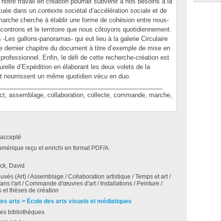
 notre travail en création pourrait subvenir à nos besoins à la
ituée dans un contexte sociétal d’accélération sociale et de
arche cherche à établir une forme de cohésion entre nous-
ntrons et le territoire que nous côtoyons quotidiennement.
s -Les gallons-panoramas- qui eut lieu à la galerie Circulaire
e dernier chapitre du document à titre d’exemple de mise en
ofessionnel. Enfin, le défi de cette recherche-création est
turelle d’Expédition en élaborant les deux volets de la
t nourrissent un même quotidien vécu en duo.
_______________________________________________
 assemblage, collaboration, collecte, commande, marche,
accepté
umérique reçu et enrichi en format PDF/A.
ck, David
uvés (Art) / Assemblage / Collaboration artistique / Temps et art /
ns l'art / Commande d'œuvres d'art / Installations / Peinture /
 et thèses de création
des arts > École des arts visuels et médiatiques
es bibliothèques