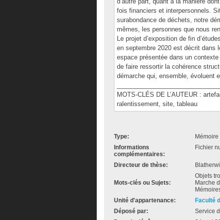
d’autre part, quant à la manière dont
fois financiers et interpersonnels. S
surabondance de déchets, notre dém
mêmes, les personnes que nous renco
Le projet d’exposition de fin d’étude
en septembre 2020 est décrit dans l
espace présentée dans un contexte pr
de faire ressortir la cohérence struc
démarche qui, ensemble, évoluent e
______________________________
MOTS-CLÉS DE L’AUTEUR : artefact,
ralentissement, site, tableau
Type:
Mémoire 
Informations
Fichier n
complémentaires:
Directeur de thèse:
Blatherwi
Objets tro
Mots-clés ou Sujets:
Marche da
Mémoires
Unité d'appartenance:
Faculté 
Déposé par:
Service d