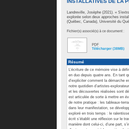
INSTALLATIVES DE LA 
Landreville, Josèphe
(2021). « S'extra
explorée selon deux approches instal
(Québec, Canada), Université du Québ
Fichier(s) associé(s) à ce document :
PDF
Télécharger (38MB)
Résumé
L’écriture de ce mémoire vise à défi
en duo depuis quatre ans. En tant 
d’expliciter comment la démarche es
notre quotidien d’artistes-explorateu
et les découvertes réalisées sont dé
est articulée de sorte à mettre en é
de notre pratique : les tableaux-terr
dans leur manifestation, se dévelop
exploré en trois temps : le ralentis
écrit s’établit une réflexion sur le 
manière dont celui-ci, d’une part, s’