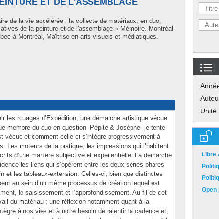
PEINTURE ET DE L'ASSEMBLAGE
ire de la vie accélérée : la collecte de matériaux, en duo,
latives de la peinture et de l'assemblage » Mémoire. Montréal
ec à Montréal, Maîtrise en arts visuels et médiatiques.
Anné
Auteu
Unité
nir les rouages d’Expédition, une démarche artistique vécue
que membre du duo en question -Pépite & Josèphe- je tente
t vécue et comment celle-ci s’intègre progressivement à
rs. Les moteurs de la pratique, les impressions qui l’habitent
Libre
crits d’une manière subjective et expérientielle. La démarche
vidence les liens qui s’opèrent entre les deux séries phares
Polit
ain et les tableaux-extension. Celles-ci, bien que distinctes
Polit
pent au sein d’un même processus de création lequel est
Open p
sement, le saisissement et l’approfondissement. Au fil de cet
travail du matériau ; une réflexion notamment quant à la
intègre à nos vies et à notre besoin de ralentir la cadence et,