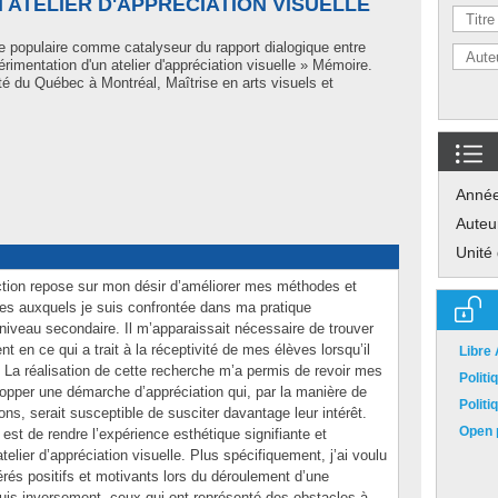
 ATELIER D'APPRÉCIATION VISUELLE
re populaire comme catalyseur du rapport dialogique entre
périmentation d'un atelier d'appréciation visuelle » Mémoire.
é du Québec à Montréal, Maîtrise en arts visuels et
Anné
Auteu
Unité
action repose sur mon désir d’améliorer mes méthodes et
es auxquels je suis confrontée dans ma pratique
niveau secondaire. Il m’apparaissait nécessaire de trouver
nt en ce qui a trait à la réceptivité de mes élèves lorsqu’il
Libre
 La réalisation de cette recherche m’a permis de revoir mes
Polit
pper une démarche d’appréciation qui, par la manière de
Polit
ns, serait susceptible de susciter davantage leur intérêt.
Open p
 est de rendre l’expérience esthétique signifiante et
elier d’appréciation visuelle. Plus spécifiquement, j’ai voulu
vérés positifs et motivants lors du déroulement d’une
puis inversement, ceux qui ont représenté des obstacles à