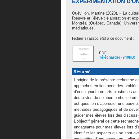
EXPÉRIMENTATION D'UN
Quévillon, Martine
(2020). « La cultu
l'oeuvre et l'élève : élaboration et ex
Montréal (Québec, Canada), Universit
médiatiques.
Fichier(s) associé(s) à ce document :
PDF
Télécharger (940kB)
Résumé
L’origine de la présente recherche 
approches en lien avec des problèm
d’enseignante en arts plastiques au 
des pistes de solution particulièreme
est question d’apprécier une oeuvre.
méthodes pédagogiques et de dévelo
guider mes élèves lors des discussio
L’objectif général de cette recherche
engageante pour mes élèves lors d’at
identifier les aspects qui se sont a
exploration d’une oeuvre en atelier 