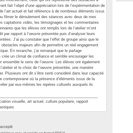
nt fait l’objet d’une appréciation lors de l’expérimentation de
 de l’art actuel et fait référence à de nombreux éléments issus
ai pu filmer le déroulement des séances avec deux de mes
es captations vidéo, les témoignages et les commentaires
ionnaires que les élèves ont remplis lors de l’atelier m’ont
êt par rapport à l’oeuvre présentée puis d’analyser leurs
tées. J’ai pu constater que l’effet de groupe ainsi que le
s obstacles majeurs afin de permettre un réel engagement
étique. En revanche, j’ai remarqué que le partage
s crée un climat de confiance et semble encourager les
er ensemble le sens de l’oeuvre. Les élèves ont également
l’atelier et le choix de l’oeuvre présentée, une manière
ler. Plusieurs ont dit s’être senti considéré dans leur capacité
re contemporaine où la présence d’éléments issus de la
évéler par eux-mêmes les repères culturels auxquels ils
_______________________________________________
n visuelle, art actuel, culture populaire, rapport
astiques
accepté