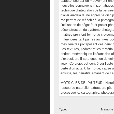
caractérisée par un mouvement entr
nouvelles connexions rhizomatiques e
technique d’intégration de la pensée
d’aller au-delà d’une approche discip
me permet de réfléchir à la photograp
l’utilisation de négatifs et papier p
déconstruction du système photogra
maitrise prennent forme au croiseme
Influencées tant par les archives go
mes œuvres juxtaposent ces deux for
Les textures, l’odorat et les matér
entités mnémoniques libérant des aff
d’exposition. Il sera question de v
lieux. Ce projet est centré sur l’act
perte d’un actant, la morue, cause 
ensuite, les narratifs émanant de ce
______________________________
MOTS-CLÉS DE L’AUTEUR : Histoire du
ressource naturelle, extraction, pêc
processuelle, cartographie, photogr
Type:
Mémoire 