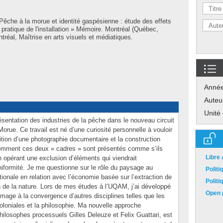
Pêche à la morue et identité gaspésienne : étude des effets
 pratique de l'installation » Mémoire. Montréal (Québec,
réal, Maîtrise en arts visuels et médiatiques.
Anné
Auteu
Unité
sentation des industries de la pêche dans le nouveau circuit
orue. Ce travail est né d’une curiosité personnelle à vouloir
sition d’une photographie documentaire et la construction
 comment ces deux « cadres » sont présentés comme s’ils
Libre
en opérant une exclusion d’éléments qui viendrait
niformité. Je me questionne sur le rôle du paysage au
Polit
ionale en relation avec l’économie basée sur l’extraction de
Polit
n de la nature. Lors de mes études à l’UQAM, j’ai développé
Open p
’image à la convergence d’autres disciplines telles que les
coloniales et la philosophie. Ma nouvelle approche
hilosophes processuels Gilles Deleuze et Felix Guattari, est