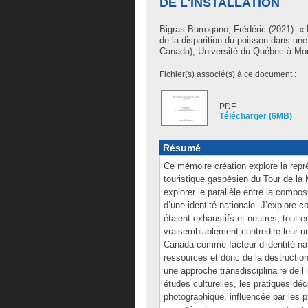
DE L'INSTALLATION
Bigras-Burrogano, Frédéric
(2021). « 
de la disparition du poisson dans une
Canada), Université du Québec à Mont
Fichier(s) associé(s) à ce document :
PDF
Télécharger (6MB)
Résumé
Ce mémoire création explore la repré
touristique gaspésien du Tour de la M
explorer le parallèle entre la compo
d’une identité nationale. J’explore
étaient exhaustifs et neutres, tout 
vraisemblablement contredire leur u
Canada comme facteur d’identité nat
ressources et donc de la destructio
une approche transdisciplinaire de l
études culturelles, les pratiques dé
photographique, influencée par les p