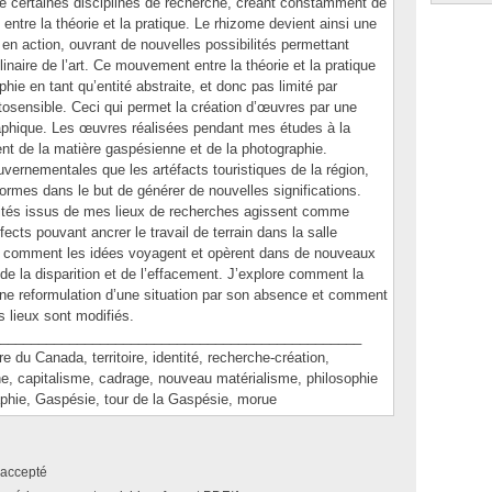
e certaines disciplines de recherche, créant constamment de
ntre la théorie et la pratique. Le rhizome devient ainsi une
 en action, ouvrant de nouvelles possibilités permettant
linaire de l’art. Ce mouvement entre la théorie et la pratique
hie en tant qu’entité abstraite, et donc pas limité par
hotosensible. Ceci qui permet la création d’œuvres par une
phique. Les œuvres réalisées pendant mes études à la
nt de la matière gaspésienne et de la photographie.
uvernementales que les artéfacts touristiques de la région,
mes dans le but de générer de nouvelles significations.
ialités issus de mes lieux de recherches agissent comme
ects pouvant ancrer le travail de terrain dans la salle
oir comment les idées voyagent et opèrent dans de nouveaux
e de la disparition et de l’effacement. J’explore comment la
une reformulation d’une situation par son absence et comment
s lieux sont modifiés.
_______________________________________________
 Canada, territoire, identité, recherche-création,
he, capitalisme, cadrage, nouveau matérialisme, philosophie
aphie, Gaspésie, tour de la Gaspésie, morue
accepté