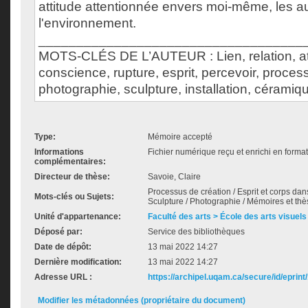
attitude attentionnée envers moi-même, les au
l'environnement.
___________________________________
MOTS-CLÉS DE L’AUTEUR : Lien, relation, at
conscience, rupture, esprit, percevoir, proces
photographie, sculpture, installation, céramiqu
Type:
Mémoire accepté
Informations
Fichier numérique reçu et enrichi en forma
complémentaires:
Directeur de thèse:
Savoie, Claire
Processus de création / Esprit et corps dans l
Mots-clés ou Sujets:
Sculpture / Photographie / Mémoires et thè
Unité d'appartenance:
Faculté des arts > École des arts visuels
Déposé par:
Service des bibliothèques
Date de dépôt:
13 mai 2022 14:27
Dernière modification:
13 mai 2022 14:27
Adresse URL :
https://archipel.uqam.ca/secure/id/eprint
Modifier les métadonnées (propriétaire du document)