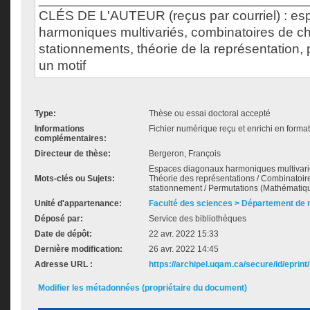
CLÉS DE L'AUTEUR (reçus par courriel) : e
harmoniques multivariés, combinatoires de ch
stationnements, théorie de la représentation, 
un motif
Type:
Thèse ou essai doctoral accepté
Informations
Fichier numérique reçu et enrichi en forma
complémentaires:
Directeur de thèse:
Bergeron, François
Espaces diagonaux harmoniques multivarié
Mots-clés ou Sujets:
Théorie des représentations / Combinatoi
stationnement / Permutations (Mathématiq
Unité d'appartenance:
Faculté des sciences > Département de
Déposé par:
Service des bibliothèques
Date de dépôt:
22 avr. 2022 15:33
Dernière modification:
26 avr. 2022 14:45
Adresse URL :
https://archipel.uqam.ca/secure/id/eprint
Modifier les métadonnées (propriétaire du document)