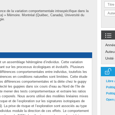
ance de la variation comportementale intraspécifique dans la
lata) » Mémoire. Montréal (Québec, Canada), Université du
gie.
Anné
Auteu
Unité
t un assemblage hétérogène d’individus. Cette variation
tant sur les processus écologiques et évolutifs. Plusieurs
différences comportementales entre individus, toutefois les
férences en conditions naturelles sont limitées. Cette étude
Libre
e les différences comportementales et la diète chez le guppy
llecté les guppies dans six cours d’eau au Nord de l’île de
Polit
uite mener des tests comportementaux et extraire les ratios
Polit
us corporels. Nous avons utilisé des modèles linéaires mixes
Open p
 risque et de l’exploration sur les signatures isotopiques de
N). La prise de risque et l’exploration sont associés au type
individus module la direction de ces effets. Le comportement