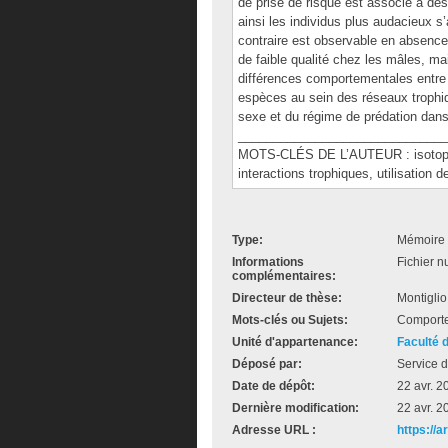
de prise de risque est associé à de
ainsi les individus plus audacieux s
contraire est observable en absence 
de faible qualité chez les mâles, m
différences comportementales entre in
espèces au sein des réseaux trophiq
sexe et du régime de prédation dans
______________________________
MOTS-CLÉS DE L’AUTEUR : isotopes 
interactions trophiques, utilisation
Type:
Mémoire 
Informations
Fichier n
complémentaires:
Directeur de thèse:
Montiglio
Mots-clés ou Sujets:
Comportem
Unité d'appartenance:
Faculté 
Déposé par:
Service d
Date de dépôt:
22 avr. 2
Dernière modification:
22 avr. 2
Adresse URL :
https://