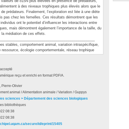
s valeurs de δ15N plus élevées en présence de prédateurs,
’alimentent à des niveaux trophiques plus élevés alors que le
de prédateurs. Finalement, l’exploration est liée à une diète
ais pas chez les femelles. Ces résultats démontrent que les
dividus ont le potentiel d’influencer les interactions entre
ues, mais démontrent également l’importance de la taille, du
 la médiation de ces effets.
_______________________________________________
stables, comportement animal, variation intraspécifique,
 de ressource, écologie comportementale, réseau trophique
accepté
umérique reçu et enrichi en format PDF/A.
, Pierre-Olivier
ent animal / Alimentation animale / Variation / Guppys
des sciences > Département des sciences biologiques
es bibliothèques
022 08:38
022 08:38
archipel.uqam.ca/secure/id/eprint/15405