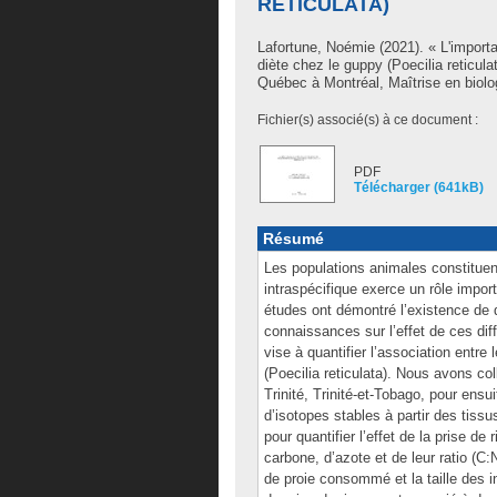
RETICULATA)
Lafortune, Noémie
(2021). « L'import
diète chez le guppy (Poecilia reticu
Québec à Montréal, Maîtrise en biolo
Fichier(s) associé(s) à ce document :
PDF
Télécharger (641kB)
Résumé
Les populations animales constituen
intraspécifique exerce un rôle impor
études ont démontré l’existence de 
connaissances sur l’effet de ces dif
vise à quantifier l’association entr
(Poecilia reticulata). Nous avons co
Trinité, Trinité-et-Tobago, pour ens
d’isotopes stables à partir des tiss
pour quantifier l’effet de la prise de
carbone, d’azote et de leur ratio (C:
de proie consommé et la taille des 