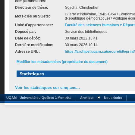
complémentaires:
Directeur de thèse:
Goscha, Christopher
Guerre d'Indochine, 1946-1954 / Économie 
Mots-clés ou Sujets:
(République démocratique) / Politique éco
Unité d'appartenance:
Faculté des sciences humaines > Départ
Déposé par:
Service des bibliothèques
Date de dépôt:
30 mars 2022 13:41
Dernière modification:
30 mars 2026 10:14
Adresse URL :
https://archipel.uqam.ca/secure/id/eprint
Modifier les métadonnées (propriétaire du document)
Statistiques
Voir les statistiques sur cinq ans...
UQAM - Université du Québec à Montréal
Archipel
Nous écrire