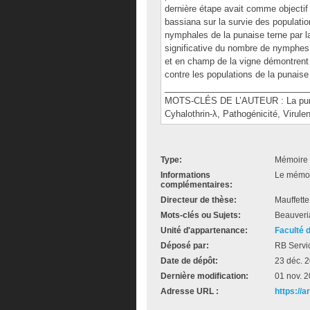
dernière étape avait comme objectif 
bassiana sur la survie des populatio
nymphales de la punaise terne par la
significative du nombre de nymphes 
et en champ de la vigne démontrent 
contre les populations de la punaise
______________________________
MOTS-CLÉS DE L’AUTEUR : La punai
Cyhalothrin-λ, Pathogénicité, Virulen
Type:
Mémoire 
Informations
Le mémoir
complémentaires:
Directeur de thèse:
Mauffette
Mots-clés ou Sujets:
Beauveria
Unité d'appartenance:
Faculté 
Déposé par:
RB Servi
Date de dépôt:
23 déc. 
Dernière modification:
01 nov. 
Adresse URL :
https://a