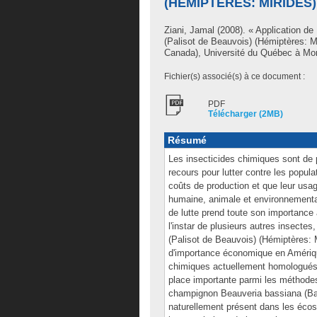
(HÉMIPTÈRES: MIRIDÉS
Ziani, Jamal
(2008). « Application de
(Palisot de Beauvois) (Hémiptères: M
Canada), Université du Québec à Mont
Fichier(s) associé(s) à ce document :
PDF
Télécharger (2MB)
Résumé
Les insecticides chimiques sont de
recours pour lutter contre les popul
coûts de production et que leur usag
humaine, animale et environnementa
de lutte prend toute son importance a
l'instar de plusieurs autres insectes
(Palisot de Beauvois) (Hémiptères: 
d'importance économique en Amérique
chimiques actuellement homologué
place importante parmi les méthodes 
champignon Beauveria bassiana (Ba
naturellement présent dans les écosy