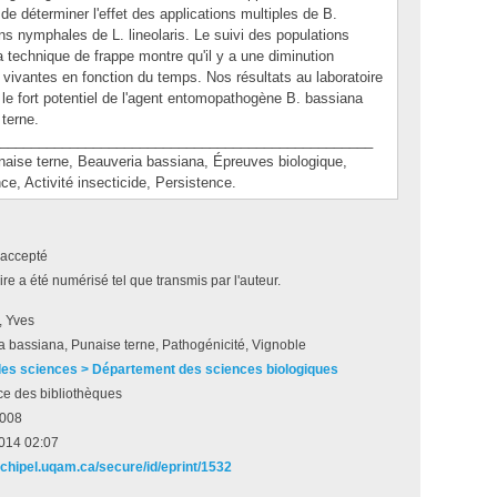
de déterminer l'effet des applications multiples de B.
ns nymphales de L. lineolaris. Le suivi des populations
 technique de frappe montre qu'il y a une diminution
vivantes en fonction du temps. Nos résultats au laboratoire
le fort potentiel de l'agent entomopathogène B. bassiana
 terne.
________________________________________________
se terne, Beauveria bassiana, Épreuves biologique,
ce, Activité insecticide, Persistence.
accepté
e a été numérisé tel que transmis par l'auteur.
, Yves
 bassiana, Punaise terne, Pathogénicité, Vignoble
des sciences > Département des sciences biologiques
ce des bibliothèques
2008
2014 02:07
rchipel.uqam.ca/secure/id/eprint/1532