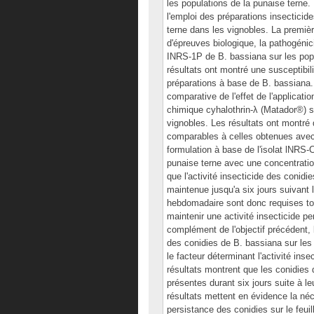
les populations de la punaise terne. 
l'emploi des préparations insecticid
terne dans les vignobles. La premièr
d'épreuves biologique, la pathogénic
INRS-1P de B. bassiana sur les popu
résultats ont montré une susceptibil
préparations à base de B. bassiana.
comparative de l'effet de l'applicati
chimique cyhalothrin-λ (Matador®) s
vignobles. Les résultats ont montré
comparables à celles obtenues avec l
formulation à base de l'isolat lNRS-
punaise terne avec une concentratio
que l'activité insecticide des conid
maintenue jusqu'a six jours suivant 
hebdomadaire sont donc requises tout
maintenir une activité insecticide p
complément de l'objectif précédent, 
des conidies de B. bassiana sur les 
le facteur déterminant l'activité ins
résultats montrent que les conidies
présentes durant six jours suite à le
résultats mettent en évidence la néc
persistance des conidies sur le feuil