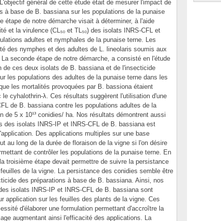
L'objectif général de cette étude était de mesurer l'impact de
es à base de B. bassiana sur les populations de la punaise
e étape de notre démarche visait à déterminer, à l'aide
ité et la virulence (CL₅₀ et TL₅₀) des isolats INRS-CFL et
lations adultes et nymphales de la punaise terne. Les
ité des nymphes et des adultes de L. lineolaris soumis aux
 La seconde étape de notre démarche, a consisté en l'étude
on de ces deux isolats de B. bassiana et de l'insecticide
ur les populations des adultes de la punaise terne dans les
 que les mortalités provoquées par B. bassiona étaient
e cyhalothrin-λ. Ces résultats suggèrent l'utilisation d'une
CFL de B. bassiana contre les populations adultes de la
n de 5 x 10¹³ conidies/ ha. Nos résultats démontrent aussi
ies des isolats INRS-IP et INRS-CFL de B. bassiana est
l'application. Des applications multiples sur une base
 au long de la durée de floraison de la vigne si l'on désire
ermettant de contrôler les populations de la punaise terne. En
la troisième étape devait permettre de suivre la persistance
feuilles de la vigne. La persistance des conidies semble être
ecticide des préparations à base de B. bassiana. Ainsi, nos
 des isolats INRS-IP et INRS-CFL de B. bassiana sont
ur application sur les feuilles des plants de la vigne. Ces
essité d'élaborer une formulation permettant d'accroître la
lage augmentant ainsi l'efficacité des applications. La