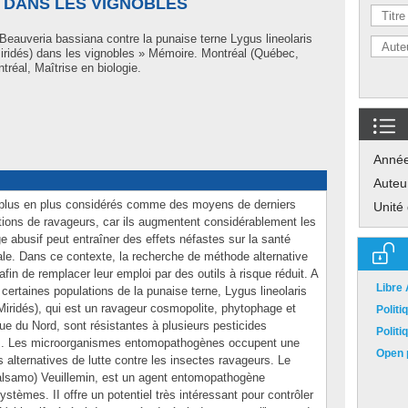
) DANS LES VIGNOBLES
 Beauveria bassiana contre la punaise terne Lygus lineolaris
iridés) dans les vignobles » Mémoire. Montréal (Québec,
réal, Maîtrise en biologie.
Anné
Auteu
 plus en plus considérés comme des moyens de derniers
Unité
ations de ravageurs, car ils augmentent considérablement les
e abusif peut entraîner des effets néfastes sur la santé
le. Dans ce contexte, la recherche de méthode alternative
fin de remplacer leur emploi par des outils à risque réduit. A
Libre
, certaines populations de la punaise terne, Lygus lineolaris
Miridés), qui est un ravageur cosmopolite, phytophage et
Polit
 du Nord, sont résistantes à plusieurs pesticides
Polit
s. Les microorganismes entomopathogènes occupent une
Open p
alternatives de lutte contre les insectes ravageurs. Le
lsamo) Veuillemin, est un agent entomopathogène
stèmes. II offre un potentiel très intéressant pour contrôler