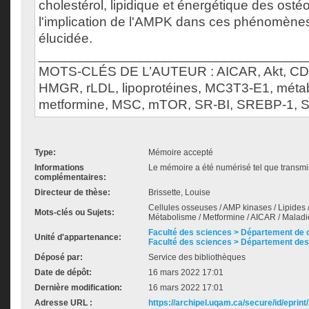
cholestérol, lipidique et énergétique des osté
l'implication de l'AMPK dans ces phénomènes
élucidée.
___________________________________
MOTS-CLÉS DE L’AUTEUR : AICAR, Akt, CD36
HMGR, rLDL, lipoprotéines, MC3T3-E1, méta
metformine, MSC, mTOR, SR-BI, SREBP-1, 
Type:
Mémoire accepté
Informations
Le mémoire a été numérisé tel que transmis
complémentaires:
Directeur de thèse:
Brissette, Louise
Cellules osseuses / AMP kinases / Lipides / 
Mots-clés ou Sujets:
Métabolisme / Metformine / AICAR / Malad
Faculté des sciences > Département de 
Unité d'appartenance:
Faculté des sciences > Département des
Déposé par:
Service des bibliothèques
Date de dépôt:
16 mars 2022 17:01
Dernière modification:
16 mars 2022 17:01
Adresse URL :
https://archipel.uqam.ca/secure/id/eprint