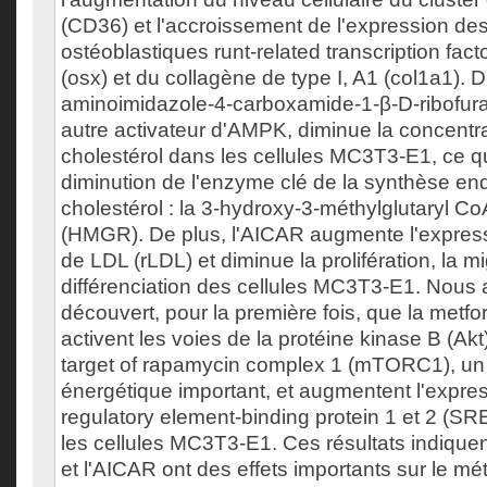
(CD36) et l'accroissement de l'expression de
ostéoblastiques runt-related transcription facto
(osx) et du collagène de type I, A1 (col1a1). D'
aminoimidazole-4-carboxamide-1-β-D-ribofur
autre activateur d'AMPK, diminue la concentrat
cholestérol dans les cellules MC3T3-E1, ce q
diminution de l'enzyme clé de la synthèse e
cholestérol : la 3-hydroxy-3-méthylglutaryl C
(HMGR). De plus, l'AICAR augmente l'expres
de LDL (rLDL) et diminue la prolifération, la mi
différenciation des cellules MC3T3-E1. Nous
découvert, pour la première fois, que la metfo
activent les voies de la protéine kinase B (A
target of rapamycin complex 1 (mTORC1), un 
énergétique important, et augmentent l'expres
regulatory element-binding protein 1 et 2 (SR
les cellules MC3T3-E1. Ces résultats indique
et l'AICAR ont des effets importants sur le m