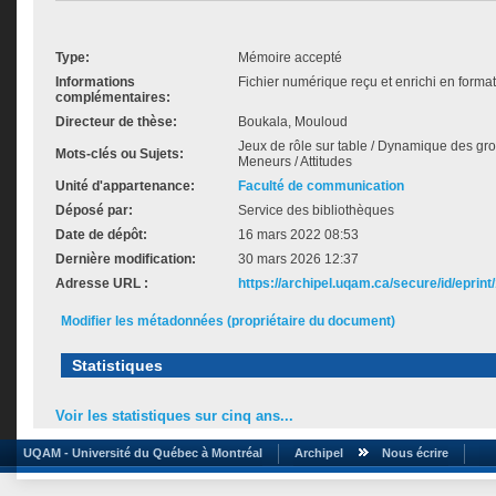
Type:
Mémoire accepté
Informations
Fichier numérique reçu et enrichi en forma
complémentaires:
Directeur de thèse:
Boukala, Mouloud
Jeux de rôle sur table / Dynamique des grou
Mots-clés ou Sujets:
Meneurs / Attitudes
Unité d'appartenance:
Faculté de communication
Déposé par:
Service des bibliothèques
Date de dépôt:
16 mars 2022 08:53
Dernière modification:
30 mars 2026 12:37
Adresse URL :
https://archipel.uqam.ca/secure/id/eprint
Modifier les métadonnées (propriétaire du document)
Statistiques
Voir les statistiques sur cinq ans...
UQAM - Université du Québec à Montréal
Archipel
Nous écrire