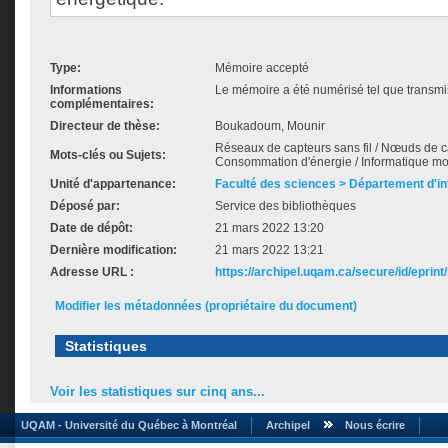
Type:
Mémoire accepté
Informations
Le mémoire a été numérisé tel que transmis
complémentaires:
Directeur de thèse:
Boukadoum, Mounir
Réseaux de capteurs sans fil / Nœuds de ca
Mots-clés ou Sujets:
Consommation d'énergie / Informatique mo
Unité d'appartenance:
Faculté des sciences > Département d'i
Déposé par:
Service des bibliothèques
Date de dépôt:
21 mars 2022 13:20
Dernière modification:
21 mars 2022 13:21
Adresse URL :
https://archipel.uqam.ca/secure/id/eprint
Modifier les métadonnées (propriétaire du document)
Statistiques
Voir les statistiques sur cinq ans...
UQAM - Université du Québec à Montréal
Archipel
Nous écrire