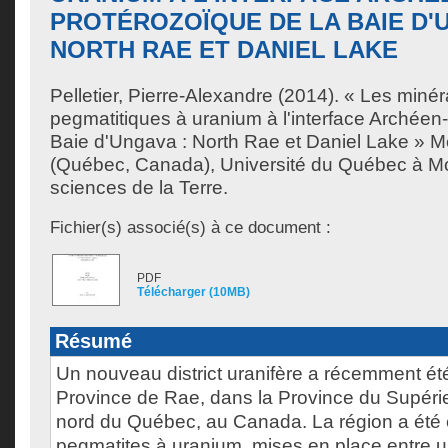
PROTÉROZOÏQUE DE LA BAIE D'U
NORTH RAE ET DANIEL LAKE
Pelletier, Pierre-Alexandre
(2014). « Les minéra
pegmatitiques à uranium à l'interface Archéen
Baie d'Ungava : North Rae et Daniel Lake » M
(Québec, Canada), Université du Québec à Mon
sciences de la Terre.
Fichier(s) associé(s) à ce document :
PDF
Télécharger (10MB)
Résumé
Un nouveau district uranifère a récemment ét
Province de Rae, dans la Province du Supérie
nord du Québec, au Canada. La région a été 
pegmatites à uranium, mises en place entre 