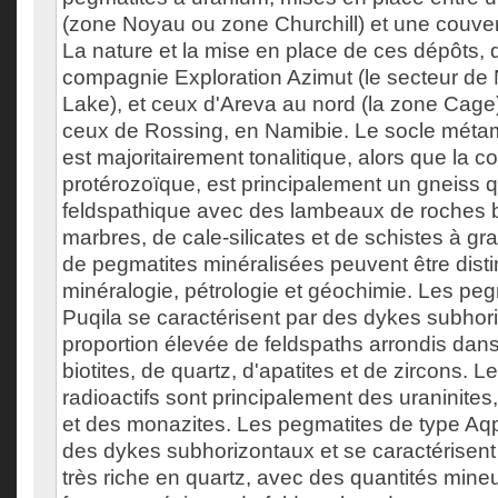
(zone Noyau ou zone Churchill) et une couver
La nature et la mise en place de ces dépôts, 
compagnie Exploration Azimut (le secteur de 
Lake), et ceux d'Areva au nord (la zone Cag
ceux de Rossing, en Namibie. Le socle mét
est majoritairement tonalitique, alors que la c
protérozoïque, est principalement un gneiss q
feldspathique avec des lambeaux de roches b
marbres, de cale-silicates et de schistes à gr
de pegmatites minéralisées peuvent être disti
minéralogie, pétrologie et géochimie. Les peg
Puqila se caractérisent par des dykes subhor
proportion élevée de feldspaths arrondis dan
biotites, de quartz, d'apatites et de zircons. 
radioactifs sont principalement des uraninites
et des monazites. Les pegmatites de type Aqp
des dykes subhorizontaux et se caractérisent
très riche en quartz, avec des quantités mine