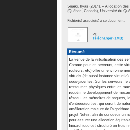
Snaiki, Ilyas
(2014). « Allocation des
(Québec, Canada), Université du Québ
Fichier(s) associé(s) à ce document :
PDF
Télécharger (1MB)
Résumé
La venue de la virtualisation des se
Comme pour les serveurs, cette vir
routeurs, etc) offre un environnem
virtuels (dit aussi instance virtuel
sous-jacentes. Sur les serveurs, le 
ressources physiques entre les machi
requérir le développement de mécani
réseau, les mémoires de paquets, le
d'entrées/sorties, qui seront de na
amélioration majeure de l'algorithme
projet Netvirt afin de concevoir u
pour assurer une allocation équitabl
hiérarchique est structuré en trois n