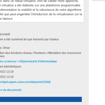
ges dans un nœud virtualisé. Afin de valider notre approche,
 virtualisé a été élaborée sur une plateforme programmable.
émentation la stabilité et la robustesse de notre algorithme
fet que peut engendrer l'introduction de la virtualisation sur la
e latence.
accepté
e a été numérisé tel que transmis par l'auteur.
i, Omar
ation des fonctions réseau / Routeurs / Affectation des ressources
hmes
des sciences > Département d'informatique
es bibliothèques
2022 13:18
2022 13:18
archipel.uqam.ca/secure/id/eprint/15268
ire du document)