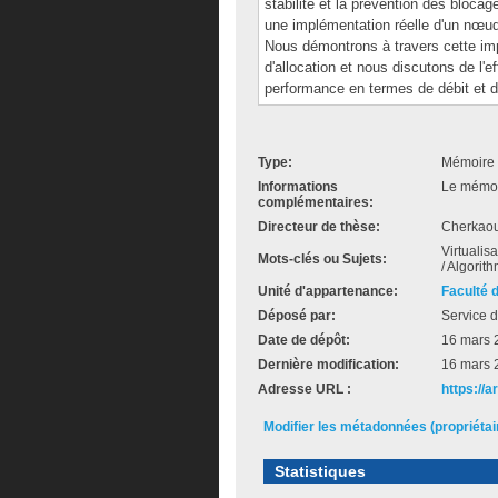
stabilité et la prévention des bloca
une implémentation réelle d'un nœud
Nous démontrons à travers cette impl
d'allocation et nous discutons de l'ef
performance en termes de débit et d
Type:
Mémoire 
Informations
Le mémoir
complémentaires:
Directeur de thèse:
Cherkaou
Virtualis
Mots-clés ou Sujets:
/ Algorit
Unité d'appartenance:
Faculté 
Déposé par:
Service d
Date de dépôt:
16 mars 
Dernière modification:
16 mars 
Adresse URL :
https://
Modifier les métadonnées (propriéta
Statistiques