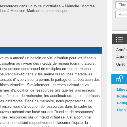
 ressources dans un routeur virtualisé » Mémoire. Montréal
ec à Montréal, Maîtrise en informatique.
Anné
Auteu
rveurs a amené un besoin de virtualisation pour les réseaux.
tualisation au niveau des nœuds de réseau (commutateurs,
Unité
ent dynamique dans lequel de multiples nœuds de réseau
le) peuvent s'exécuter sur les même ressources matérielles
concept d'hyperviseur a permis le partage et la répartition des
nes virtuelles. Similairement, un réseau virtualisé va
Libre
smes d'allocation de ressources tels que les processeurs
s mémoires de recherche, les accélérateurs et les interfaces
Polit
tures différentes. Dans ce mémoire, nous proposerons une
Polit
 hiérarchique d'allocation de ressources dans le cadre du
Open p
n nouveau mécanisme basé sur des "bundles de ressources"
e des ressources sur un nœud virtualisé. Cet algorithme
iveaux permettant respectivement d'assurer l'équité, la