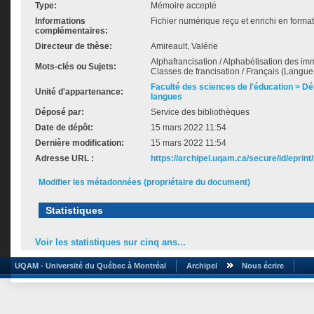
Type:
Mémoire accepté
Informations
Fichier numérique reçu et enrichi en forma
complémentaires:
Directeur de thèse:
Amireault, Valérie
Alphafrancisation / Alphabétisation des immi
Mots-clés ou Sujets:
Classes de francisation / Français (Langu
Faculté des sciences de l'éducation > D
Unité d'appartenance:
langues
Déposé par:
Service des bibliothèques
Date de dépôt:
15 mars 2022 11:54
Dernière modification:
15 mars 2022 11:54
Adresse URL :
https://archipel.uqam.ca/secure/id/eprint
Modifier les métadonnées (propriétaire du document)
Statistiques
Voir les statistiques sur cinq ans...
UQAM - Université du Québec à Montréal
Archipel
Nous écrire