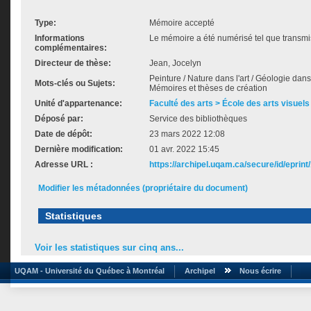
Type:
Mémoire accepté
Informations
Le mémoire a été numérisé tel que transmis
complémentaires:
Directeur de thèse:
Jean, Jocelyn
Peinture / Nature dans l'art / Géologie dans l'a
Mots-clés ou Sujets:
Mémoires et thèses de création
Unité d'appartenance:
Faculté des arts > École des arts visuels
Déposé par:
Service des bibliothèques
Date de dépôt:
23 mars 2022 12:08
Dernière modification:
01 avr. 2022 15:45
Adresse URL :
https://archipel.uqam.ca/secure/id/eprint
Modifier les métadonnées (propriétaire du document)
Statistiques
Voir les statistiques sur cinq ans...
UQAM - Université du Québec à Montréal
Archipel
Nous écrire