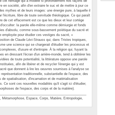
 cet héritage qui a modelé si profondément nos façons de
re en société, afin d'en extraire le suc et de mettre à jour ce
des mythes et de leurs images: une énergie pure, à laquelle il
 l'écriture, libre de toute servitude théologique. Ce qui paraît
ère de cet effacement est ce que les dieux et leur cortège
d'occulter: la parole elle-même comme démiurgie et fonds
ries d'absolu, comme sous-bassement poïétique du sacré et
de employée pour étudier ces vestiges du sacré, «
position de Claude Lévi-Strauss qui, dans Tristes tropiques,
sme une science qui se chargerait d'étudier les processus et
mplexes, d'usure et d'entropie. À la religion qui, fuyant la
s en dressant l'écran d'un arrière-monde, tend à oblitérer les
ées de toute potentialité, la littérature oppose une parole
stituées, afin de libérer et de recycler l'énergie qui y est
cré que donnent à lire les oeuvres soumises à l'analyse se
 représentation traditionnelle, substantielle de l'espace, des
 de spatialisation, d'incarnation et de matérialisation
Ce sont ces nouvelles modalités qu'il s'agit ici d'étudier,
orphoses de l'espace, des corps et de la matière).
________________________________________________
étamorphose, Espace, Corps, Matière, Entropologie,