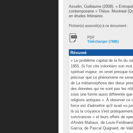
Asselin, Guillaume
(2008). « Entropo
contemporaine » Thèse. Montréal (Qu
en études littéraires.
Fichier(s) associé(s) à ce document :
PDF
Télécharger (7MB)
Résumé
« Le problème capital de la fin du si
1955. Si l'on cite volontiers son mot
spirituel majeur, on omet presque tou
préciser que ce phénomène ne serait
de La métamorphose des dieux presse
des données qui ne sont pas les nôtr
sous une forme aussi différente que
religions antiques ». À observer ce q
force est d'admettre qu'il avait vu j
là où la croyance s'est pratiquement
survivances » et leurs effets de spect
d'André Malraux, de Louis-Ferdinand
Garcia, de Pascal Quignard, de Valèr