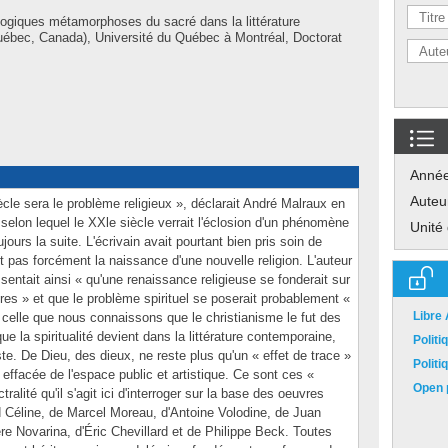
logiques métamorphoses du sacré dans la littérature
ébec, Canada), Université du Québec à Montréal, Doctorat
Anné
Auteu
ècle sera le problème religieux », déclarait André Malraux en
 selon lequel le XXle siècle verrait l'éclosion d'un phénomène
Unité
jours la suite. L'écrivain avait pourtant bien pris soin de
 pas forcément la naissance d'une nouvelle religion. L'auteur
ntait ainsi « qu'une renaissance religieuse se fonderait sur
es » et que le problème spirituel se poserait probablement «
Libre
 celle que nous connaissons que le christianisme le fut des
ue la spiritualité devient dans la littérature contemporaine,
Polit
uste. De Dieu, des dieux, ne reste plus qu'un « effet de trace »
Polit
 effacée de l'espace public et artistique. Ce sont ces «
Open p
ralité qu'il s'agit ici d'interroger sur la base des oeuvres
 Céline, de Marcel Moreau, d'Antoine Volodine, de Juan
e Novarina, d'Éric Chevillard et de Philippe Beck. Toutes