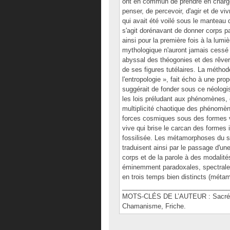
ont en commun de prendre en charge
penser, de percevoir, d'agir et de viv
qui avait été voilé sous le manteau 
s'agit dorénavant de donner corps par
ainsi pour la première fois à la lumi
mythologique n'auront jamais cessé 
abyssal des théogonies et des rêve
de ses figures tutélaires. La métho
l'entropologie », fait écho à une pro
suggérait de fonder sous ce néologi
les lois préludant aux phénomènes, co
multiplicité chaotique des phénomène
forces cosmiques sous des formes vid
vive qui brise le carcan des formes in
fossilisée. Les métamorphoses du sa
traduisent ainsi par le passage d'une
corps et de la parole à des modalités
éminemment paradoxales, spectrales. 
en trois temps bien distincts (métam
______________________________
MOTS-CLÉS DE L’AUTEUR : Sacré, M
Chamanisme, Friche.