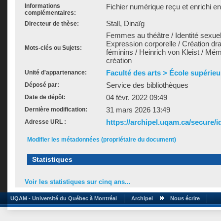
Informations
Fichier numérique reçu et enrichi e
complémentaires:
Stall, Dinaïg
Directeur de thèse:
Femmes au théâtre / Identité sexuel
Expression corporelle / Création d
Mots-clés ou Sujets:
féminins / Heinrich von Kleist / Mém
création
Faculté des arts > École supérieu
Unité d'appartenance:
Service des bibliothèques
Déposé par:
04 févr. 2022 09:49
Date de dépôt:
31 mars 2026 13:49
Dernière modification:
https://archipel.uqam.ca/secure/i
Adresse URL :
Modifier les métadonnées (propriétaire du document)
Statistiques
Voir les statistiques sur cinq ans...
UQAM - Université du Québec à Montréal
Archipel
Nous écrire