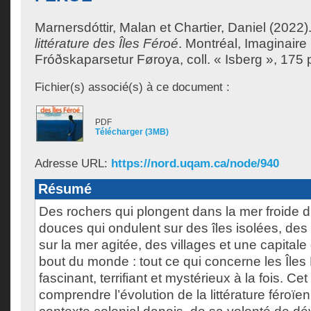
Marnersdóttir, Malan
et
Chartier, Daniel
(2022)
littérature des Îles Féroé
.
Montréal, Imaginaire 
Fróðskaparsetur Føroya, coll. « Isberg », 175 
Fichier(s) associé(s) à ce document :
PDF
Télécharger (3MB)
Adresse URL:
https://nord.uqam.ca/node/940
Résumé
Des rochers qui plongent dans la mer froide 
douces qui ondulent sur des îles isolées, des
sur la mer agitée, des villages et une capitale
bout du monde : tout ce qui concerne les Îles
fascinant, terrifiant et mystérieux à la fois. C
comprendre l’évolution de la littérature féroïen