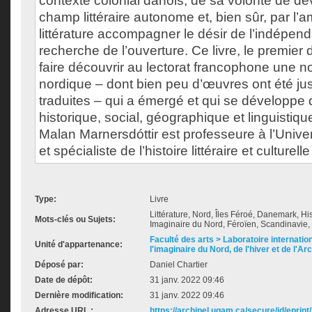
contexte colonial danois, de sa volonté de d
champ littéraire autonome et, bien sûr, par l’a
littérature accompagner le désir de l’indépend
recherche de l’ouverture. Ce livre, le premier
faire découvrir au lectorat francophone une nou
nordique – dont bien peu d’œuvres ont été ju
traduites – qui a émergé et qui se développe
historique, social, géographique et linguistiqu
Malan Marnersdóttir est professeure à l’Univer
et spécialiste de l’histoire littéraire et culturel
Type:
Livre
Littérature, Nord, Îles Féroé, Danemark, Hist
Mots-clés ou Sujets:
Imaginaire du Nord, Féroïen, Scandinavie,
Faculté des arts > Laboratoire internatio
Unité d'appartenance:
l'imaginaire du Nord, de l'hiver et de l'Ar
Déposé par:
Daniel Chartier
Date de dépôt:
31 janv. 2022 09:46
Dernière modification:
31 janv. 2022 09:46
Adresse URL :
https://archipel.uqam.ca/secure/id/eprint