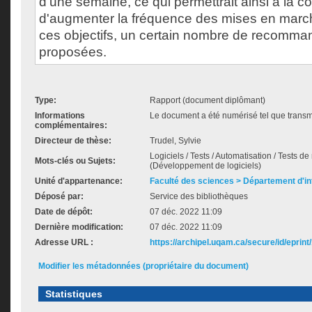
d'une semaine, ce qui permettrait ainsi à la 
d'augmenter la fréquence des mises en marché
ces objectifs, un certain nombre de recomma
proposées.
Type:
Rapport (document diplômant)
Informations
Le document a été numérisé tel que transmi
complémentaires:
Directeur de thèse:
Trudel, Sylvie
Logiciels / Tests / Automatisation / Tests d
Mots-clés ou Sujets:
(Développement de logiciels)
Unité d'appartenance:
Faculté des sciences > Département d'i
Déposé par:
Service des bibliothèques
Date de dépôt:
07 déc. 2022 11:09
Dernière modification:
07 déc. 2022 11:09
Adresse URL :
https://archipel.uqam.ca/secure/id/eprint
Modifier les métadonnées (propriétaire du document)
Statistiques