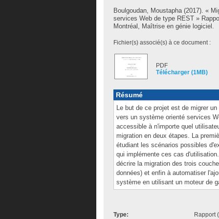
Boulgoudan, Moustapha
(2017). « Mig
services Web de type REST » Rappor
Montréal, Maîtrise en génie logiciel.
Fichier(s) associé(s) à ce document :
PDF
Télécharger (1MB)
Résumé
Le but de ce projet est de migrer u
vers un système orienté services W
accessible à n'importe quel utilisat
migration en deux étapes. La premi
étudiant les scénarios possibles d'e
qui implémente ces cas d'utilisation.
décrire la migration des trois couch
données) et enfin à automatiser l'aj
système en utilisant un moteur de g
Type:
Rapport 