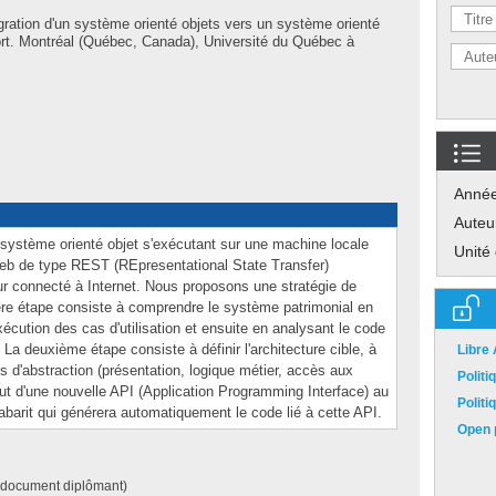
ration d'un système orienté objets vers un système orienté
t. Montréal (Québec, Canada), Université du Québec à
Anné
Auteu
n système orienté objet s'exécutant sur une machine locale
Unité
eb de type REST (REpresentational State Transfer)
eur connecté à Internet. Nous proposons une stratégie de
ère étape consiste à comprendre le système patrimonial en
xécution des cas d'utilisation et ensuite en analysant le code
 La deuxième étape consiste à définir l'architecture cible, à
Libre
es d'abstraction (présentation, logique métier, accès aux
Polit
out d'une nouvelle API (Application Programming Interface) au
Polit
abarit qui générera automatiquement le code lié à cette API.
Open p
(document diplômant)