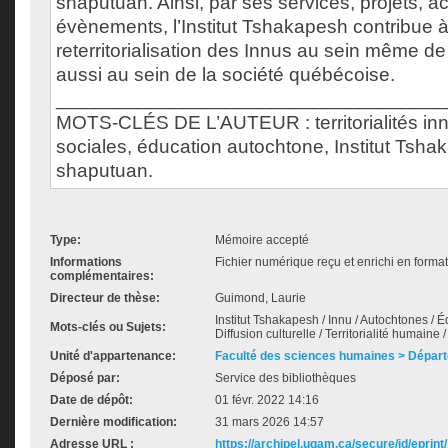
shaputuan. Ainsi, par ses services, projets, act
évènements, l’Institut Tshakapesh contribue 
reterritorialisation des Innus au sein même de
aussi au sein de la société québécoise.
___________________________________
MOTS-CLÉS DE L’AUTEUR : territorialités inn
sociales, éducation autochtone, Institut Tsha
shaputuan.
Type:
Mémoire accepté
Informations
Fichier numérique reçu et enrichi en forma
complémentaires:
Directeur de thèse:
Guimond, Laurie
Institut Tshakapesh / Innu / Autochtones / Éd
Mots-clés ou Sujets:
Diffusion culturelle / Territorialité humaine
Unité d'appartenance:
Faculté des sciences humaines > Dépar
Déposé par:
Service des bibliothèques
Date de dépôt:
01 févr. 2022 14:16
Dernière modification:
31 mars 2026 14:57
Adresse URL :
https://archipel.uqam.ca/secure/id/eprint