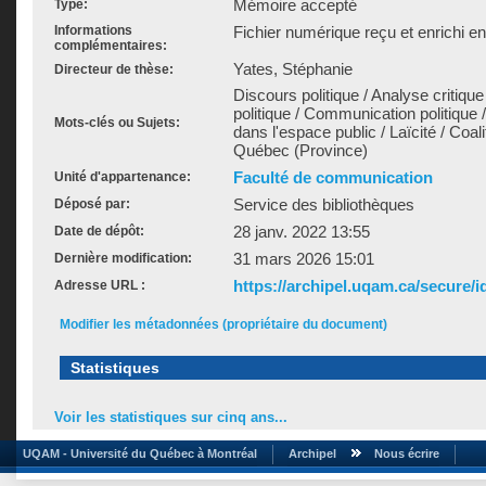
Mémoire accepté
Type:
Informations
Fichier numérique reçu et enrichi e
complémentaires:
Yates, Stéphanie
Directeur de thèse:
Discours politique / Analyse critiqu
politique / Communication politique 
Mots-clés ou Sujets:
dans l'espace public / Laïcité / Coal
Québec (Province)
Faculté de communication
Unité d'appartenance:
Service des bibliothèques
Déposé par:
28 janv. 2022 13:55
Date de dépôt:
31 mars 2026 15:01
Dernière modification:
https://archipel.uqam.ca/secure/i
Adresse URL :
Modifier les métadonnées (propriétaire du document)
Statistiques
Voir les statistiques sur cinq ans...
UQAM - Université du Québec à Montréal
Archipel
Nous écrire