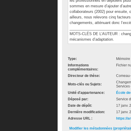
les professionnels en déploient plusie
sommes en mesure d’ajouter d’autr
collaborateurs (2002) pour ensuite, o
ailleurs, nous relevons cinq facteurs 
changements, atténuant donc l’exc
______________________________
MOTS-CLÉS DE L’AUTEUR : changem
mécanismes d’adaptation.
Type:
Mémoire 
Informations
Fichier n
complémentaires:
Directeur de thèse:
Comeau-V
Changemen
Mots-clés ou Sujets:
Services 
Unité d'appartenance:
École de
Déposé par:
Service d
Date de dépôt:
17 janv. 
Dernière modification:
17 janv. 
Adresse URL :
https://
Modifier les métadonnées (propriéta