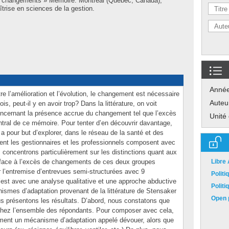
 changements » Mémoire. Montréal (Québec, Canada),
trise en sciences de la gestion.
Anné
e l’amélioration et l’évolution, le changement est nécessaire
Auteu
is, peut-il y en avoir trop? Dans la littérature, on voit
ncernant la présence accrue du changement tel que l’excès
Unité
tral de ce mémoire. Pour tenter d’en découvrir davantage,
 a pour but d’explorer, dans le réseau de la santé et des
t les gestionnaires et les professionnels composent avec
oncentrons particulièrement sur les distinctions quant aux
face à l’excès de changements de ces deux groupes
Libre
ar l’entremise d’entrevues semi-structurées avec 9
Polit
C’est avec une analyse qualitative et une approche abductive
Polit
ismes d’adaptation provenant de la littérature de Stensaker
Open p
us présentons les résultats. D’abord, nous constatons que
chez l’ensemble des répondants. Pour composer avec cela,
alement un mécanisme d’adaptation appelé dévouer, alors que