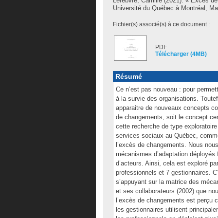
Lefebvre, Camille
(2021). « Excès de
Université du Québec à Montréal, Maî
Fichier(s) associé(s) à ce document :
PDF
Télécharger (4MB)
Résumé
Ce n’est pas nouveau : pour permettr
à la survie des organisations. Toutefo
apparaitre de nouveaux concepts co
de changements, soit le concept cen
cette recherche de type exploratoire
services sociaux au Québec, commen
l’excès de changements. Nous nous c
mécanismes d’adaptation déployés 
d’acteurs. Ainsi, cela est exploré p
professionnels et 7 gestionnaires. 
s’appuyant sur la matrice des mécan
et ses collaborateurs (2002) que no
l’excès de changements est perçu 
les gestionnaires utilisent princip