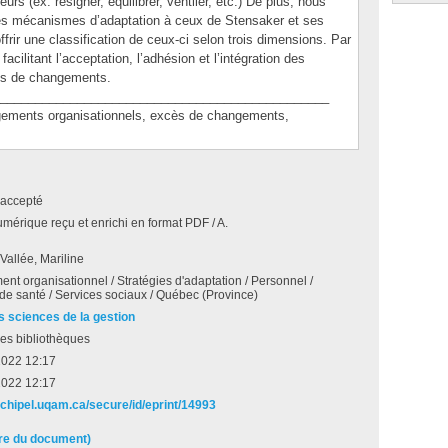
urs (ex. résigner, équilibrer, ventiler, etc.) De plus, nous
es mécanismes d’adaptation à ceux de Stensaker et ses
ffrir une classification de ceux-ci selon trois dimensions. Par
facilitant l’acceptation, l’adhésion et l’intégration des
ès de changements.
_______________________________________________
ents organisationnels, excès de changements,
accepté
umérique reçu et enrichi en format PDF / A.
allée, Mariline
t organisationnel / Stratégies d'adaptation / Personnel /
de santé / Services sociaux / Québec (Province)
s sciences de la gestion
es bibliothèques
2022 12:17
2022 12:17
archipel.uqam.ca/secure/id/eprint/14993
ire du document)