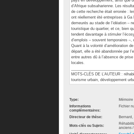
pays en développement, ainsi que de
d’Afrique subsaharienne. Les résult
de cette recherche était erronée : l
ont réellement été entreprises à Ga 
demeurés au stade de l’idéation – n
touristique du quartier, et ce, bien 
tendent davantage à stimuler l’écos
d’emplois – souvent temporaires –, 
Quant à la volonté d’amélioration de
départ, elle a été abandonnée par l’
entre autres dû à l’absence de pris
locales.
______________________________
MOTS-CLÉS DE L’AUTEUR : réhabilitat
tourisme urbain, développement urba
Type:
Mémoire 
Informations
Fichier n
complémentaires:
Directeur de thèse:
Bernard,
Réhabili
Mots-clés ou Sujets:
anciens / 