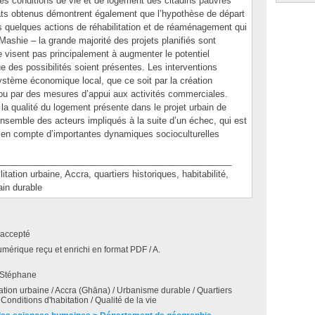
s conditions de vie et de logement des citadins pauvres
ats obtenus démontrent également que l’hypothèse de départ
es quelques actions de réhabilitation et de réaménagement qui
Mashie – la grande majorité des projets planifiés sont
e visent pas principalement à augmenter le potentiel
que des possibilités soient présentes. Les interventions
ystème économique local, que ce soit par la création
ou par des mesures d’appui aux activités commerciales.
 la qualité du logement présente dans le projet urbain de
ensemble des acteurs impliqués à la suite d’un échec, qui est
e en compte d’importantes dynamiques socioculturelles
_______________________________________________
ion urbaine, Accra, quartiers historiques, habitabilité,
in durable
accepté
umérique reçu et enrichi en format PDF / A.
 Stéphane
tation urbaine / Accra (Ghāna) / Urbanisme durable / Quartiers
Conditions d'habitation / Qualité de la vie