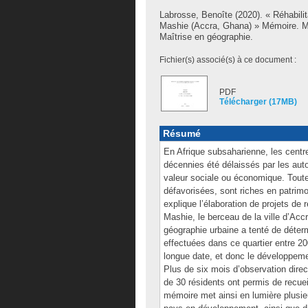
Labrosse, Benoîte
(2020). « Réhabili
Mashie (Accra, Ghana) » Mémoire. M
Maîtrise en géographie.
Fichier(s) associé(s) à ce document :
PDF
Télécharger (17MB)
Résumé
En Afrique subsaharienne, les centr
décennies été délaissés par les auto
valeur sociale ou économique. Toute
défavorisées, sont riches en patrimoin
explique l’élaboration de projets de
Mashie, le berceau de la ville d’Acc
géographie urbaine a tenté de détermi
effectuées dans ce quartier entre 20
longue date, et donc le développeme
Plus de six mois d’observation direc
de 30 résidents ont permis de recue
mémoire met ainsi en lumière plusi