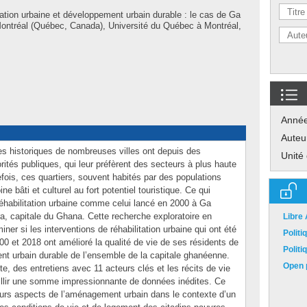
tation urbaine et développement urbain durable : le cas de Ga
ontréal (Québec, Canada), Université du Québec à Montréal,
Anné
Auteu
es historiques de nombreuses villes ont depuis des
Unité
rités publiques, qui leur préfèrent des secteurs à plus haute
fois, ces quartiers, souvent habités par des populations
e bâti et culturel au fort potentiel touristique. Ce qui
 réhabilitation urbaine comme celui lancé en 2000 à Ga
ra, capitale du Ghana. Cette recherche exploratoire en
Libre
ner si les interventions de réhabilitation urbaine qui ont été
Polit
00 et 2018 ont amélioré la qualité de vie de ses résidents de
Polit
nt urbain durable de l’ensemble de la capitale ghanéenne.
Open p
te, des entretiens avec 11 acteurs clés et les récits de vie
illir une somme impressionnante de données inédites. Ce
eurs aspects de l’aménagement urbain dans le contexte d’un