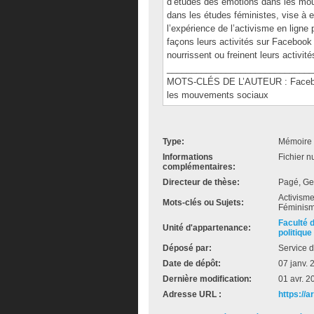
d’études des émotions dans les mou
dans les études féministes, vise à 
l’expérience de l’activisme en ligne
façons leurs activités sur Facebook 
nourrissent ou freinent leurs activité
______________________________
MOTS-CLÉS DE L’AUTEUR : Facebook
les mouvements sociaux
Type:
Mémoire 
Informations
Fichier n
complémentaires:
Directeur de thèse:
Pagé, Ge
Activisme
Mots-clés ou Sujets:
Féminism
Faculté 
Unité d'appartenance:
politique
Déposé par:
Service d
Date de dépôt:
07 janv. 
Dernière modification:
01 avr. 2
Adresse URL :
https://