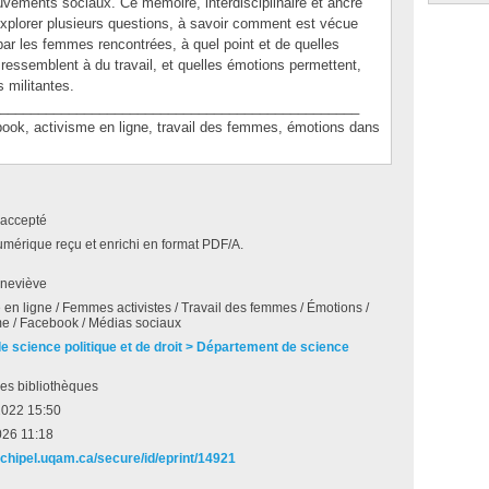
vements sociaux. Ce mémoire, interdisciplinaire et ancré
explorer plusieurs questions, à savoir comment est vécue
 par les femmes rencontrées, à quel point et de quelles
ressemblent à du travail, et quelles émotions permettent,
s militantes.
_______________________________________________
, activisme en ligne, travail des femmes, émotions dans
accepté
umérique reçu et enrichi en format PDF/A.
neviève
 en ligne / Femmes activistes / Travail des femmes / Émotions /
e / Facebook / Médias sociaux
de science politique et de droit > Département de science
es bibliothèques
2022 15:50
026 11:18
archipel.uqam.ca/secure/id/eprint/14921