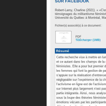
SUR FACEBOOK
Robert-Lamy, Charline
(2021). « «C'es
témoignages du militantisme féminis
Université du Québec à Montréal, Maî
Fichier(s) associé(s) à ce document :
PDF
Télécharger (1MB)
Résumé
Cette recherche vise à mettre en lum
et ce autant dans les champs de la 
féministes. Elle a pour but premier 
les femmes qui font la gestion de p
s’appuie sur la réalisation d’entre
négligeable sur l’expérience de la c
l’activisme en ligne est de l’activi
sur Internet plus largement n’est pas
partie intégrante. Ainsi, nous analys
sous la loupe des théories féminist
émotions vécues par les participant