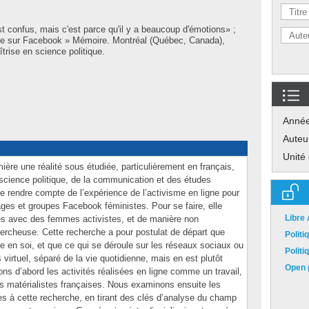
t confus, mais c'est parce qu'il y a beaucoup d'émotions» ;
te sur Facebook » Mémoire. Montréal (Québec, Canada),
trise en science politique.
Anné
Auteu
Unité
ière une réalité sous étudiée, particulièrement en français,
science politique, de la communication et des études
de rendre compte de l’expérience de l’activisme en ligne pour
ages et groupes Facebook féministes. Pour se faire, elle
Libre
vues avec des femmes activistes, et de manière non
hercheuse. Cette recherche a pour postulat de départ que
Polit
sme en soi, et que ce qui se déroule sur les réseaux sociaux ou
Polit
 virtuel, séparé de la vie quotidienne, mais en est plutôt
Open p
ons d’abord les activités réalisées en ligne comme un travail,
es matérialistes françaises. Nous examinons ensuite les
es à cette recherche, en tirant des clés d’analyse du champ