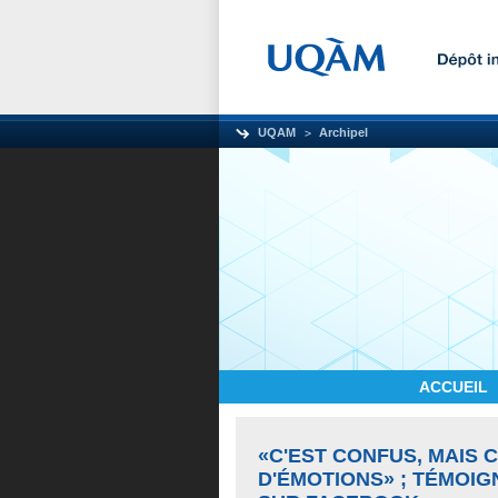
UQAM
Archipel
ACCUEIL
«C'EST CONFUS, MAIS 
D'ÉMOTIONS» ; TÉMOIG