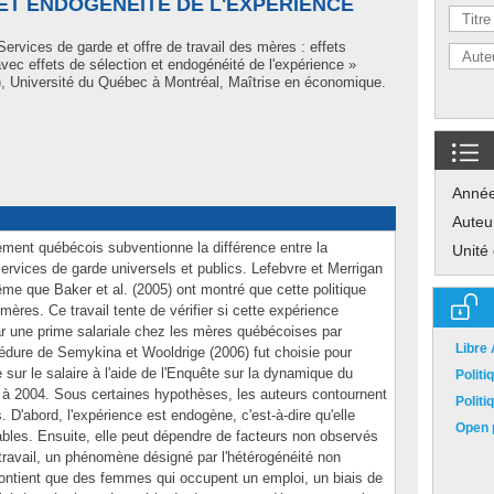
ET ENDOGÉNÉITÉ DE L'EXPÉRIENCE
Services de garde et offre de travail des mères : effets
vec effets de sélection et endogénéité de l'expérience »
 Université du Québec à Montréal, Maîtrise en économique.
Anné
Auteu
ment québécois subventionne la différence entre la
Unité
 services de garde universels et publics. Lefebvre et Merrigan
e que Baker et al. (2005) ont montré que cette politique
 mères. Ce travail tente de vérifier si cette expérience
ar une prime salariale chez les mères québécoises par
Libre
édure de Semykina et Wooldrige (2006) fut choisie pour
 sur le salaire à l'aide de l'Enquête sur la dynamique du
Polit
 à 2004. Sous certaines hypothèses, les auteurs contournent
Polit
D'abord, l'expérience est endogène, c'est-à-dire qu'elle
Open p
ables. Ensuite, elle peut dépendre de facteurs non observés
travail, un phénomène désigné par l'hétérogénéité non
contient que des femmes qui occupent un emploi, un biais de