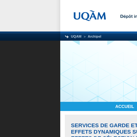
UQAM
Archipel
ACCUEIL
SERVICES DE GARDE ET
EFFETS DYNAMIQUES S