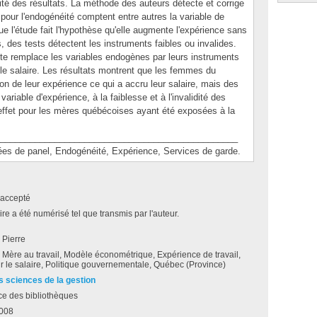
dité des résultats. La méthode des auteurs détecte et corrige
 pour l'endogénéité comptent entre autres la variable de
ue l'étude fait l'hypothèse qu'elle augmente l'expérience sans
s, des tests détectent les instruments faibles ou invalides.
ite remplace les variables endogènes par leurs instruments
sur le salaire. Les résultats montrent que les femmes du
n de leur expérience ce qui a accru leur salaire, mais des
ariable d'expérience, à la faiblesse et à l'invalidité des
effet pour les mères québécoises ayant été exposées à la
________________________________________________
de panel, Endogénéité, Expérience, Services de garde.
accepté
e a été numérisé tel que transmis par l'auteur.
 Pierre
 Mère au travail, Modèle économétrique, Expérience de travail,
r le salaire, Politique gouvernementale, Québec (Province)
s sciences de la gestion
ce des bibliothèques
2008