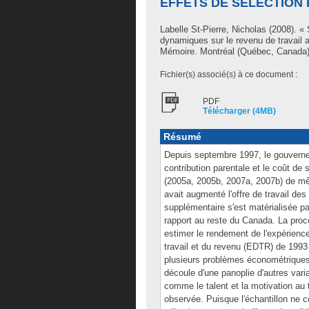
EFFETS DE SÉLECTION 
Labelle St-Pierre, Nicholas
(2008). « 
dynamiques sur le revenu de travail a
Mémoire. Montréal (Québec, Canada),
Fichier(s) associé(s) à ce document :
PDF
Télécharger (4MB)
Résumé
Depuis septembre 1997, le gouverne
contribution parentale et le coût de
(2005a, 2005b, 2007a, 2007b) de mêm
avait augmenté l'offre de travail des
supplémentaire s'est matérialisée p
rapport au reste du Canada. La proc
estimer le rendement de l'expérience
travail et du revenu (EDTR) de 1993
plusieurs problèmes économétriques. 
découle d'une panoplie d'autres vari
comme le talent et la motivation au 
observée. Puisque l'échantillon ne 