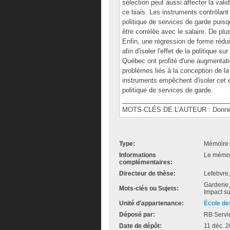
sélection peut aussi affecter la vali
ce biais. Les instruments contrôlant
politique de services de garde puisq
être corrélée avec le salaire. De plu
Enfin, une régression de forme rédu
afin d'isoler l'effet de la politique 
Québec ont profité d'une augmentatio
problèmes liés à la conception de la v
instruments empêchent d'isoler cet 
politique de services de garde.
______________________________
MOTS-CLÉS DE L’AUTEUR : Données 
Type:
Mémoire 
Informations
Le mémoir
complémentaires:
Directeur de thèse:
Lefebvre,
Garderie,
Mots-clés ou Sujets:
Impact su
Unité d'appartenance:
École de
Déposé par:
RB Servi
Date de dépôt:
11 déc. 