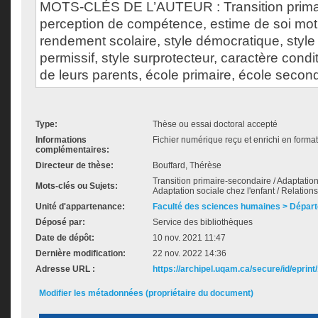
MOTS-CLÉS DE L’AUTEUR : Transition primai
perception de compétence, estime de soi moti
rendement scolaire, style démocratique, style a
permissif, style surprotecteur, caractère condi
de leurs parents, école primaire, école second
Type:
Thèse ou essai doctoral accepté
Informations
Fichier numérique reçu et enrichi en format
complémentaires:
Directeur de thèse:
Bouffard, Thérèse
Transition primaire-secondaire / Adaptation
Mots-clés ou Sujets:
Adaptation sociale chez l'enfant / Relations
Unité d'appartenance:
Faculté des sciences humaines > Dépar
Déposé par:
Service des bibliothèques
Date de dépôt:
10 nov. 2021 11:47
Dernière modification:
22 nov. 2022 14:36
Adresse URL :
https://archipel.uqam.ca/secure/id/eprint
Modifier les métadonnées (propriétaire du document)