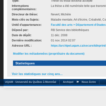
Type:
Thèse ou essai doctoral accepté
Informations
La thèse a été numérisée telle que transmis
complémentaires:
Directeur de thèse:
Nevert, Michèle
Mots-clés ou Sujets:
Maladie mentale, Art d'écrire, Créativité,
Unité d'appartenance:
Faculté des arts > Département d'études 
Déposé par:
RB Service des bibliothèques
Date de dépôt:
11 déc. 2008
Dernière modification:
01 nov. 2014 02:07
Adresse URL :
https://archipel.uqam.ca/secure/id/eprint
Modifier les métadonnées (propriétaire du document)
Statistiques
Voir les statistiques sur cinq ans...
UQAM - Université du Québec à Montréal
Archipel
Nous écrire