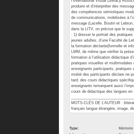
l’International Visual Literacy Ass
produire et d’interpréter des messag
des compétences sémiotiques modales
de communications, mobilisées à l’oc
message (Lacelle, Boutin et Lebrun,
dans la LITV, on précise que le supp
: 1) dresser le portrait des pratiqu
jeunes adultes, d’une Faculté de Let
la formation déclarée(formelle et in
LMM, de même que vérifier la présen
formation à l’utilisation didactique
pratiques visuelles et multimodales
enseignants participants, pratiques
moitié des participants déclare ne p
tard, des cours didactiques spécifiqu
enseignants remarquent aussi l’impor
cours de didactique des langues en
______________________________
MOTS-CLÉS DE L’AUTEUR : littératie v
français langue étrangère, image, di
Type:
Mémoire 