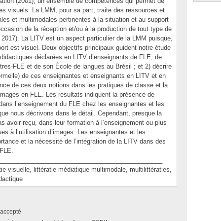
ociation (2001), un ensemble de compétences qui permet de
es visuels. La LMM, pour sa part, traite des ressources et
 et multimodales pertinentes à la situation et au support
casion de la réception et/ou à la production de tout type de
 2017). La LITV est un aspect particulier de la LMM puisque,
ort est visuel. Deux objectifs principaux guident notre étude
es didactiques déclarées en LITV d’enseignants de FLE, de
tres-FLE et de son École de langues au Brésil ; et 2) décrire
formelle) de ces enseignantes et enseignants en LITV et en
ce de ces deux notions dans les pratiques de classe et la
 d’images en FLE. Les résultats indiquent la présence de
 dans l’enseignement du FLE chez les enseignantes et les
 que nous décrivons dans le détail. Cependant, presque la
as avoir reçu, dans leur formation à l’enseignement ou plus
es à l’utilisation d’images. Les enseignantes et les
tance et la nécessité de l’intégration de la LITV dans des
 FLE.
_______________________________________________
isuelle, littératie médiatique multimodale, multilittératies,
dactique
accepté