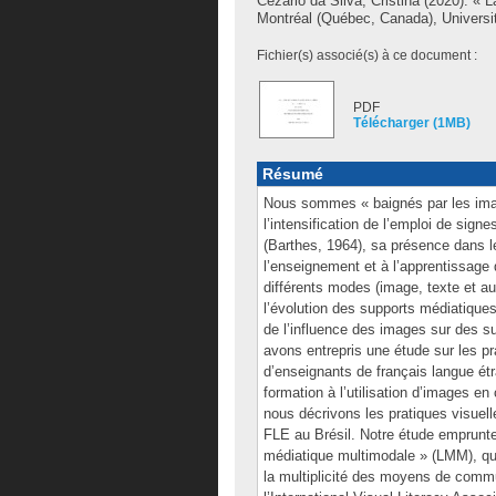
Cezario da Silva, Cristina
(2020). « La
Montréal (Québec, Canada), Universi
Fichier(s) associé(s) à ce document :
PDF
Télécharger (1MB)
Résumé
Nous sommes « baignés par les imag
l’intensification de l’emploi de sign
(Barthes, 1964), sa présence dans l
l’enseignement et à l’apprentissage 
différents modes (image, texte et 
l’évolution des supports médiatique
de l’influence des images sur des s
avons entrepris une étude sur les pr
d’enseignants de français langue ét
formation à l’utilisation d’images 
nous décrivons les pratiques visuel
FLE au Brésil. Notre étude emprunte le
médiatique multimodale » (LMM), qui
la multiplicité des moyens de commu