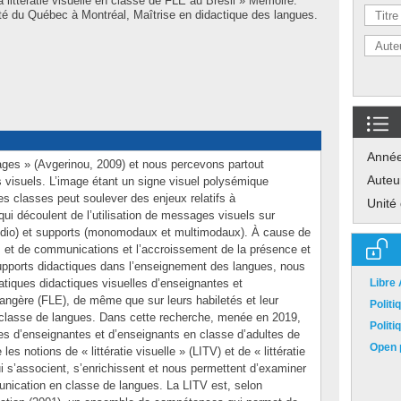
 littératie visuelle en classe de FLE au Brésil » Mémoire.
té du Québec à Montréal, Maîtrise en didactique des langues.
Anné
es » (Avgerinou, 2009) et nous percevons partout
Auteu
es visuels. L’image étant un signe visuel polysémique
es classes peut soulever des enjeux relatifs à
Unité
qui découlent de l’utilisation de messages visuels sur
audio) et supports (monomodaux et multimodaux). À cause de
s et de communications et l’accroissement de la présence et
upports didactiques dans l’enseignement des langues, nous
atiques didactiques visuelles d’enseignantes et
Libre
rangère (FLE), de même que sur leurs habiletés et leur
Polit
en classe de langues. Dans cette recherche, menée en 2019,
Polit
les d’enseignantes et d’enseignants en classe d’adultes de
Open p
s notions de « littératie visuelle » (LITV) et de « littératie
 s’associent, s’enrichissent et nous permettent d’examiner
nication en classe de langues. La LITV est, selon