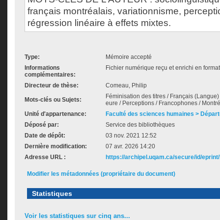
français montréalais, variationnisme, percepti
régression linéaire à effets mixtes.
Type:
Mémoire accepté
Informations
Fichier numérique reçu et enrichi en forma
complémentaires:
Directeur de thèse:
Comeau, Philip
Féminisation des titres / Français (Langue) /
Mots-clés ou Sujets:
eure / Perceptions / Francophones / Montré
Unité d'appartenance:
Faculté des sciences humaines > Départ
Déposé par:
Service des bibliothèques
Date de dépôt:
03 nov. 2021 12:52
Dernière modification:
07 avr. 2026 14:20
Adresse URL :
https://archipel.uqam.ca/secure/id/eprint
Modifier les métadonnées (propriétaire du document)
Statistiques
Voir les statistiques sur cinq ans...