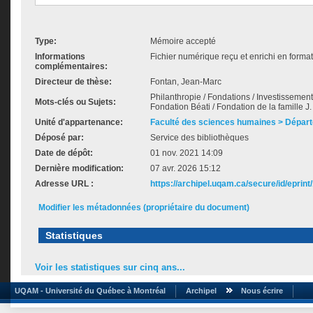
Type:
Mémoire accepté
Informations
Fichier numérique reçu et enrichi en forma
complémentaires:
Directeur de thèse:
Fontan, Jean-Marc
Philanthropie / Fondations / Investissemen
Mots-clés ou Sujets:
Fondation Béati / Fondation de la famille 
Unité d'appartenance:
Faculté des sciences humaines > Départ
Déposé par:
Service des bibliothèques
Date de dépôt:
01 nov. 2021 14:09
Dernière modification:
07 avr. 2026 15:12
Adresse URL :
https://archipel.uqam.ca/secure/id/eprint
Modifier les métadonnées (propriétaire du document)
Statistiques
Voir les statistiques sur cinq ans...
UQAM - Université du Québec à Montréal
Archipel
Nous écrire