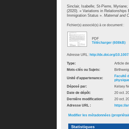
Sinclair, Isabelle
;
St-Pierre, Myriane
;
(2020). « Variations in Relationship
Immigration Status ».
Maternal and C
Fichier(s) associé(s) à ce document :
PDF
Télécharger (608kB)
Adresse URL:
http://dx.doi.org/10.10
Type:
Article d
Mots-clés ou Sujets:
Birthweig
Faculté 
Unité d'appartenance:
physiqu
Déposé par:
Kelsey 
Date de dépôt:
20 oct. 2
Dernière modification:
20 oct. 2
Adresse URL :
https://
Modifier les métadonnées (propriéta
Statistiques