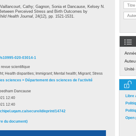
Vaillancourt, Cathy
;
Gagnon, Sonia
et
Dancause, Kelsey N.
s Between Perceived Stress and Birth Outcomes by
hild Health Journal
, 24(12), pp. 1521-1531.
Anné
07/s10995-020-03014-1
Auteu
e revue scientifique
Unité
ht; Health disparities; Immigrant; Mental health; Migrant; Stress
des sciences > Département des sciences de l'activité
e
Needham Dancause
Libre
021 12:40
Polit
021 12:40
Polit
archipel.uqam.ca/secure/id/eprint/14742
Open p
ire du document)