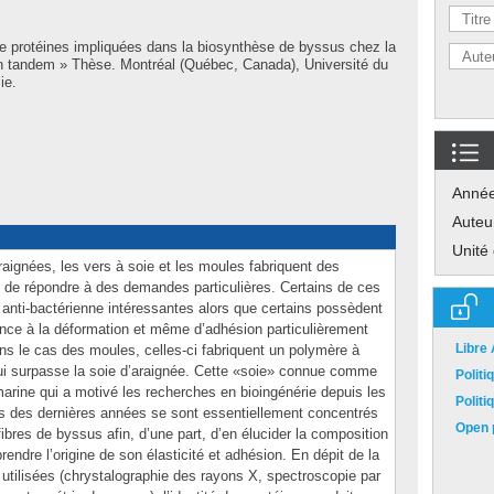
e protéines impliquées dans la biosynthèse de byssus chez la
n tandem » Thèse. Montréal (Québec, Canada), Université du
ie.
Anné
Auteu
Unité
ignées, les vers à soie et les moules fabriquent des
 de répondre à des demandes particulières. Certains de ces
 anti-bactérienne intéressantes alors que certains possèdent
ance à la déformation et même d’adhésion particulièrement
Libre
ns le cas des moules, celles-ci fabriquent un polymère à
ui surpasse la soie d’araignée. Cette «soie» connue comme
Polit
arine qui a motivé les recherches en bioingénérie depuis les
Polit
rts des dernières années se sont essentiellement concentrés
Open p
 fibres de byssus afin, d’une part, d’en élucider la composition
rendre l’origine de son élasticité et adhésion. En dépit de la
 utilisées (chrystalographie des rayons X, spectroscopie par