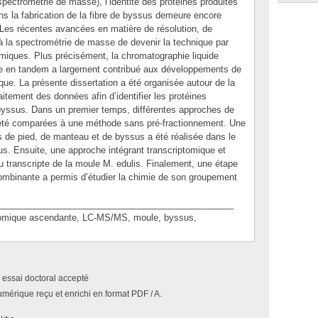
pectrométrie de masse), l’identité des protéines produites
ns la fabrication de la fibre de byssus demeure encore
 Les récentes avancées en matière de résolution, de
s à la spectrométrie de masse de devenir la technique par
miques. Plus précisément, la chromatographie liquide
se en tandem a largement contribué aux développements de
que. La présente dissertation a été organisée autour de la
aitement des données afin d’identifier les protéines
byssus. Dans un premier temps, différentes approches de
 été comparées à une méthode sans pré-fractionnement. Une
s de pied, de manteau et de byssus a été réalisée dans le
us. Ensuite, une approche intégrant transcriptomique et
du transcripte de la moule M. edulis. Finalement, une étape
combinante a permis d’étudier la chimie de son groupement
_______________________________________________
ique ascendante, LC-MS/MS, moule, byssus,
 essai doctoral accepté
umérique reçu et enrichi en format PDF / A.