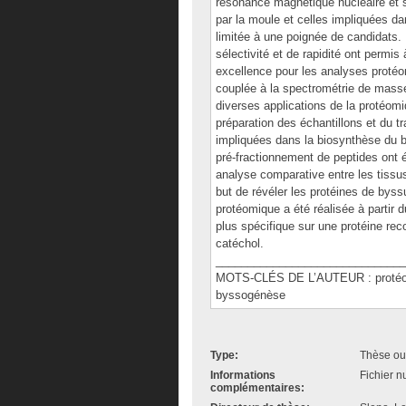
résonance magnétique nucléaire et s
par la moule et celles impliquées da
limitée à une poignée de candidats.
sélectivité et de rapidité ont permi
excellence pour les analyses protéo
couplée à la spectrométrie de mas
diverses applications de la protéomi
préparation des échantillons et du tr
impliquées dans la biosynthèse du 
pré-fractionnement de peptides ont
analyse comparative entre les tissu
but de révéler les protéines de byss
protéomique a été réalisée à partir 
plus spécifique sur une protéine re
catéchol.
______________________________
MOTS-CLÉS DE L’AUTEUR : protéom
byssogénèse
Type:
Thèse ou
Informations
Fichier n
complémentaires: