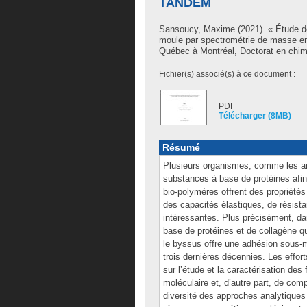
TANDEM
Sansoucy, Maxime
(2021). « Étude d
moule par spectrométrie de masse e
Québec à Montréal, Doctorat en chim
Fichier(s) associé(s) à ce document :
PDF
Télécharger (8MB)
Résumé
Plusieurs organismes, comme les ara
substances à base de protéines afin
bio-polymères offrent des propriétés
des capacités élastiques, de résist
intéressantes. Plus précisément, da
base de protéines et de collagène q
le byssus offre une adhésion sous-m
trois dernières décennies. Les effo
sur l’étude et la caractérisation des
moléculaire et, d’autre part, de comp
diversité des approches analytiques