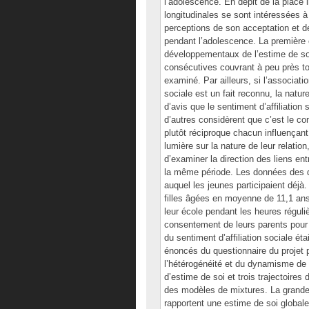
l’adolescence. En dépit de la place 
longitudinales se sont intéressées 
perceptions de son acceptation et 
pendant l’adolescence. La première 
développementaux de l’estime de soi 
consécutives couvrant à peu près tou
examiné. Par ailleurs, si l’association
sociale est un fait reconnu, la natur
d’avis que le sentiment d’affiliation
d’autres considèrent que c’est le con
plutôt réciproque chacun influençant l
lumière sur la nature de leur relation
d’examiner la direction des liens entr
la même période. Les données des de
auquel les jeunes participaient déjà
filles âgées en moyenne de 11,1 an
leur école pendant les heures régul
consentement de leurs parents pour p
du sentiment d’affiliation sociale ét
énoncés du questionnaire du projet p
l’hétérogénéité et du dynamisme de 
d’estime de soi et trois trajectoires 
des modèles de mixtures. La grande 
rapportent une estime de soi globale 