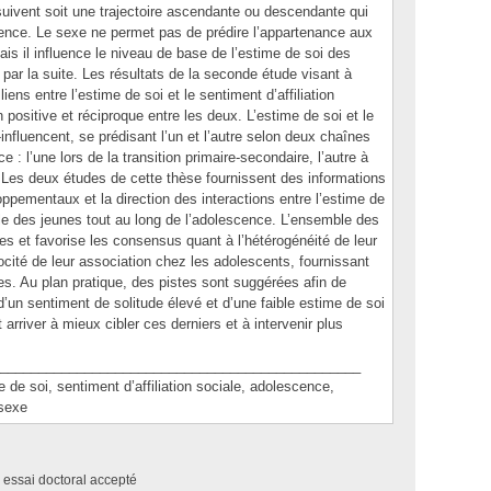
suivent soit une trajectoire ascendante ou descendante qui
scence. Le sexe ne permet pas de prédire l’appartenance aux
 mais il influence le niveau de base de l’estime de soi des
par la suite. Les résultats de la seconde étude visant à
liens entre l’estime de soi et le sentiment d’affiliation
 positive et réciproque entre les deux. L’estime de soi et le
r-influencent, se prédisant l’un et l’autre selon deux chaînes
 : l’une lors de la transition primaire-secondaire, l’autre à
. Les deux études de cette thèse fournissent des informations
ppementaux et la direction des interactions entre l’estime de
iale des jeunes tout au long de l’adolescence. L’ensemble des
s et favorise les consensus quant à l’hétérogénéité de leur
ocité de leur association chez les adolescents, fournissant
es. Au plan pratique, des pistes sont suggérées afin de
d’un sentiment de solitude élevé et d’une faible estime de soi
arriver à mieux cibler ces derniers et à intervenir plus
_______________________________________________
soi, sentiment d’affiliation sociale, adolescence,
 sexe
 essai doctoral accepté