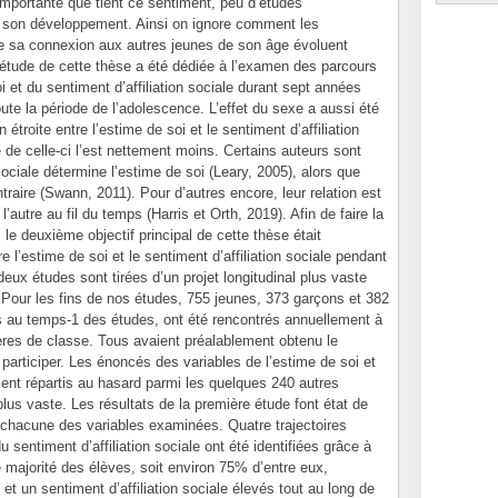
importante que tient ce sentiment, peu d’études
à son développement. Ainsi on ignore comment les
de sa connexion aux autres jeunes de son âge évoluent
étude de cette thèse a été dédiée à l’examen des parcours
et du sentiment d’affiliation sociale durant sept années
te la période de l’adolescence. L’effet du sexe a aussi été
 étroite entre l’estime de soi et le sentiment d’affiliation
e de celle-ci l’est nettement moins. Certains auteurs sont
 sociale détermine l’estime de soi (Leary, 2005), alors que
traire (Swann, 2011). Pour d’autres encore, leur relation est
’autre au fil du temps (Harris et Orth, 2019). Afin de faire la
, le deuxième objectif principal de cette thèse était
e l’estime de soi et le sentiment d’affiliation sociale pendant
ux études sont tirées d’un projet longitudinal plus vaste
. Pour les fins de nos études, 755 jeunes, 373 garçons et 382
s au temps-1 des études, ont été rencontrés annuellement à
ières de classe. Tous avaient préalablement obtenu le
articiper. Les énoncés des variables de l’estime de soi et
aient répartis au hasard parmi les quelques 240 autres
lus vaste. Les résultats de la première étude font état de
chacune des variables examinées. Quatre trajectoires
du sentiment d’affiliation sociale ont été identifiées grâce à
majorité des élèves, soit environ 75% d’entre eux,
et un sentiment d’affiliation sociale élevés tout au long de