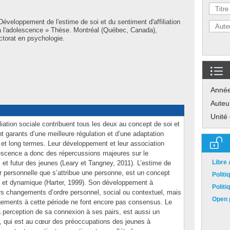
Développement de l'estime de soi et du sentiment d'affiliation
s à l'adolescence » Thèse. Montréal (Québec, Canada),
torat en psychologie.
Anné
Auteu
Unité
iliation sociale contribuent tous les deux au concept de soi et
ont garants d’une meilleure régulation et d’une adaptation
 et long termes. Leur développement et leur association
olescence a donc des répercussions majeures sur le
Libre
l et futur des jeunes (Leary et Tangney, 2011). L’estime de
eur personnelle que s’attribue une personne, est un concept
Polit
 et dynamique (Harter, 1999). Son développement à
Polit
ers changements d’ordre personnel, social ou contextuel, mais
Open p
ngements à cette période ne font encore pas consensus. Le
 la perception de sa connexion à ses pairs, est aussi un
qui est au cœur des préoccupations des jeunes à