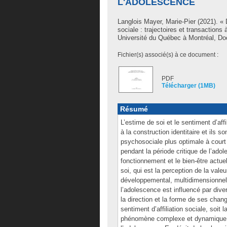
L'ADOLESCENCE
Langlois Mayer, Marie-Pier
(2021). « 
sociale : trajectoires et transaction
Université du Québec à Montréal, Doc
Fichier(s) associé(s) à ce document :
PDF
Télécharger (1MB)
Résumé
L’estime de soi et le sentiment d’aff
à la construction identitaire et ils s
psychosociale plus optimale à court
pendant la période critique de l’ad
fonctionnement et le bien-être actue
soi, qui est la perception de la val
développemental, multidimensionnel
l’adolescence est influencé par div
la direction et la forme de ses cha
sentiment d’affiliation sociale, soit
phénomène complexe et dynamique, 