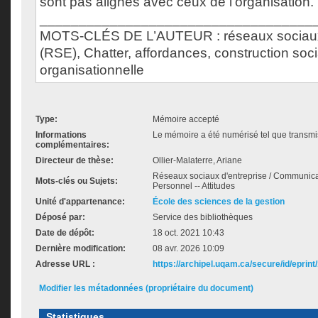
sont pas alignés avec ceux de l'organisation.
___________________________________
MOTS-CLÉS DE L’AUTEUR : réseaux sociaux 
(RSE), Chatter, affordances, construction soci
organisationnelle
Type:
Mémoire accepté
Informations
Le mémoire a été numérisé tel que transmis
complémentaires:
Directeur de thèse:
Ollier-Malaterre, Ariane
Réseaux sociaux d'entreprise / Communicat
Mots-clés ou Sujets:
Personnel -- Attitudes
Unité d'appartenance:
École des sciences de la gestion
Déposé par:
Service des bibliothèques
Date de dépôt:
18 oct. 2021 10:43
Dernière modification:
08 avr. 2026 10:09
Adresse URL :
https://archipel.uqam.ca/secure/id/eprint
Modifier les métadonnées (propriétaire du document)
Statistiques