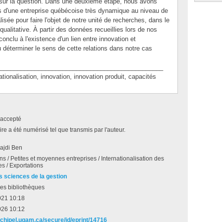
 sur la question. Dans une deuxième étape, nous avons
s d'une entreprise québécoise très dynamique au niveau de
lisée pour faire l'objet de notre unité de recherches, dans le
alitative. À partir des données recueillies lors de nos
onclu à l'existence d'un lien entre innovation et
u déterminer le sens de cette relations dans notre cas
_______________________________________________
nalisation, innovation, innovation produit, capacités
accepté
e a été numérisé tel que transmis par l'auteur.
ajdi Ben
ns / Petites et moyennes entreprises / Internationalisation des
es / Exportations
s sciences de la gestion
es bibliothèques
021 10:18
026 10:12
archipel.uqam.ca/secure/id/eprint/14716