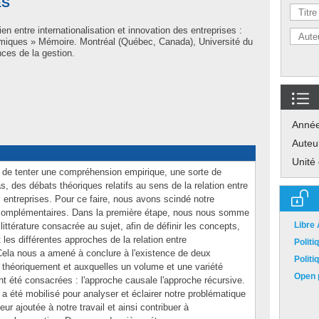
ES
ien entre internationalisation et innovation des entreprises :
miques » Mémoire. Montréal (Québec, Canada), Université du
ces de la gestion.
Anné
Auteu
Unité
est de tenter une compréhension empirique, une sorte de
s, des débats théoriques relatifs au sens de la relation entre
es entreprises. Pour ce faire, nous avons scindé notre
complémentaires. Dans la première étape, nous nous somme
Libre
a littérature consacrée au sujet, afin de définir les concepts,
 les différentes approches de la relation entre
Polit
n. Cela nous a amené à conclure à l'existence de deux
Polit
héoriquement et auxquelles un volume et une variété
Open p
t été consacrées : l'approche causale l'approche récursive.
a été mobilisé pour analyser et éclairer notre problématique
ur ajoutée à notre travail et ainsi contribuer à