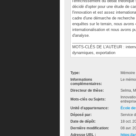
l'enrichissement du débat théorique
décidé d'opter pour une étude de ca
l'innovation et est assez internationa
cadre d'une démarche de recherche qu
enquêtes sur le terrain, nous avons c
internationalisation et nous avons p
d'analyse.
______________________________
MOTS-CLÉS DE L’AUTEUR : internatio
dynamiques, exportation
Type:
Mémoire 
Informations
Le mémoir
complémentaires:
Directeur de thèse:
Selma, M
Innovatio
Mots-clés ou Sujets:
entrepris
Unité d'appartenance:
École de
Déposé par:
Service d
Date de dépôt:
18 oct. 2
Dernière modification:
08 avr. 2
Adresse URL :
https://