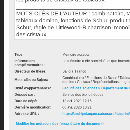
___________________________________
MOTS-CLÉS DE L’AUTEUR : combinatoire, ta
tableaux domino, fonctions de Schur, produit 
Schur, règle de Littlewood-Richardson, monoï
des cristaux
Type:
Mémoire accepté
Informations
Le mémoire a été numérisé tel que transmis
complémentaires:
Directeur de thèse:
Saliola, Franco
Combinatoire / Fonctions de Schur / Table
Mots-clés ou Sujets:
domino / Cristaux / Représentations de gr
Unité d'appartenance:
Faculté des sciences > Département de
Déposé par:
Service des bibliothèques
Date de dépôt:
13 oct. 2021 12:15
Dernière modification:
08 avr. 2026 10:21
Adresse URL :
https://archipel.uqam.ca/secure/id/eprint
Modifier les métadonnées (propriétaire du document)